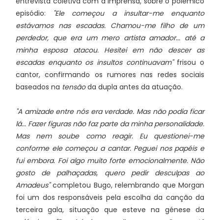
entrevista coletiva com a imprensa, sobre o polémico
episódio:
"Ele começou a insultar-me enquanto
estávamos nas escadas. Chamou-me filho de um
perdedor, que era um mero artista amador... até a
minha esposa atacou. Hesitei em não descer as
escadas enquanto os insultos continuavam"
frisou o
cantor, confirmando os rumores nas redes sociais
baseados na
tensão
da dupla antes da atuação.
"A amizade entre nós era verdade. Mas não podia ficar
lá... Fazer figuras não faz parte da minha personalidade.
Mas nem soube como reagir. Eu questionei-me
conforme ele começou a cantar. Peguei nos papéis e
fui embora. Foi algo muito forte emocionalmente. Não
gosto de palhaçadas, quero pedir desculpas ao
Amadeus"
completou Bugo, relembrando que Morgan
foi um dos responsáveis pela escolha da canção da
terceira gala, situação que esteve na génese da