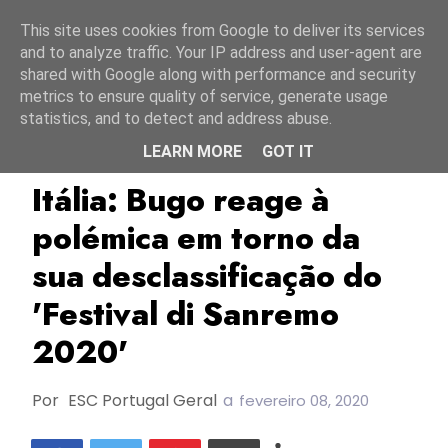
Início
9 agosto 2026
This site uses cookies from Google to deliver its services
and to analyze traffic. Your IP address and user-agent are
shared with Google along with performance and security
metrics to ensure quality of service, generate usage
statistics, and to detect and address abuse.
LEARN MORE
GOT IT
Amadeus
Bugo & Morgan
Itália
Itália: Bugo reage à
polémica em torno da
sua desclassificação do
'Festival di Sanremo
2020'
Por
ESC Portugal Geral
a
fevereiro 08, 2020