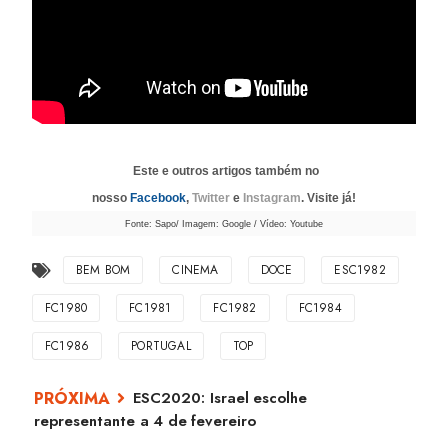
Este e outros artigos também no
nosso
Facebook
,
Twitter
e
Instagram
. Visite já!
Fonte: Sapo/ Imagem: Google / Vídeo: Youtube
BEM BOM
CINEMA
DOCE
ESC1982
FC1980
FC1981
FC1982
FC1984
FC1986
PORTUGAL
TOP
ESC2020: Israel escolhe
representante a 4 de fevereiro