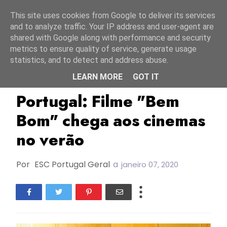
Início
8 agosto 2026
This site uses cookies from Google to deliver its services
and to analyze traffic. Your IP address and user-agent are
shared with Google along with performance and security
metrics to ensure quality of service, generate usage
statistics, and to detect and address abuse.
LEARN MORE
GOT IT
Bem Bom
Cinema
Doce
Portugal: Filme "Bem
Bom" chega aos cinemas
no verão
Por
ESC Portugal Geral
a
janeiro 07, 2020