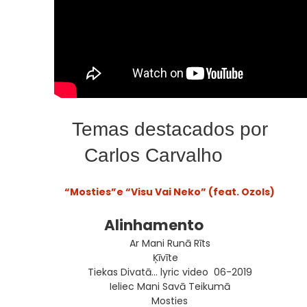
Temas destacados por
Carlos Carvalho
“Mosties”e “Visu Vai Neko” (feat. Ozols)
Alinhamento
Ar Mani Runā Rīts
Ķīvīte
Tiekas Divatā… lyric video 06-2019
Ieliec Mani Savā Teikumā
Mosties