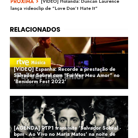
[VÍDEO] Holanda: Duncan Laurence
lança videoclip de "Love Don’t Hate It"
[VÍDEO] Espanha: Recorde a prestação de
Salvador Sobral com "Fui Ver Meu Amor" no
'Benidorm Fest 2022'
[AGENDA] RTP1 transmite 'Salvador Sobral -
bpm - Ao Vivo no Maria Matos' na noite de