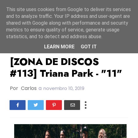
Início
7 agosto 2026
This site uses cookies from Google to deliver its services
and to analyze traffic. Your IP address and user-agent are
shared with Google along with performance and security
metrics to ensure quality of service, generate usage
statistics, and to detect and address abuse.
LEARN MORE
GOT IT
ESC2017
Letónia
Novos Lançamentos
[ZONA DE DISCOS
#113] Triana Park - "11"
Por
Carlos
a
novembro 10, 2019