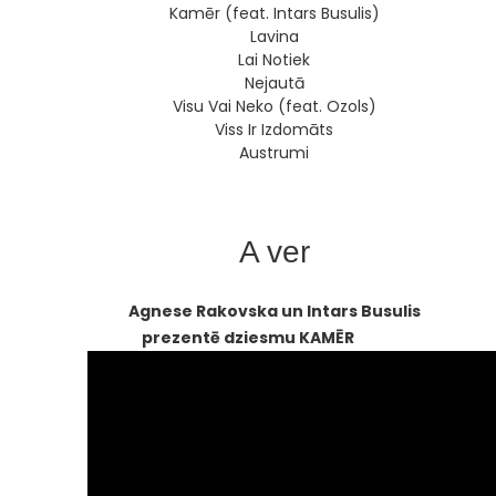
Kamēr (feat.
Intars Busulis)
Lavina
Lai Notiek
Nejautā
Visu Vai Neko (feat. Ozols)
Viss Ir Izdomāts
Austrumi
A ver
Agnese Rakovska un Intars Busulis
prezentē dziesmu KAMĒR