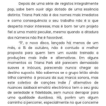
Depois de uma série de registos integralmente
pop, sabe bem ouvir algo dotado de uma essência
distinta. Triana Park não é dos nomes mais imediatos
e como consequência o seu trabalho não é o que
desperta maior interesse, mas é bom ter um projeto
fiel a uma matriz peculiar, mesmo quando a ditadura
dos números não lhe é favorável.
“11”, o novo disco, lançado há menos de um
mês, a 15 de outubro, não é contudo a melhor
proposta para quem tem um ouvido treinado a
produções mais indie e alternativas. Em alguns
momentos os Triana Park até parecem demasiado
suaves e inócuos, parecendo nunca chegar ao
destino suposto. Não sabemos se o grupo letão ainda
trilha caminho à procura da sua marca sonora, mas
este coletivo de canções indie / alternativo de
nuances
laidback
ematriz electrónica tem o seu grau
de seriedade e fidelidade, sem nunca derrapar para
uma qualidade duvidosa. Há, porém um algum
caminho a percorrer, especialmente no que concerne