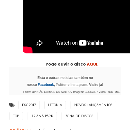
Pode ouvir o disco
AQUI.
Esta e outras notícias também no
nosso
Facebook
,
Twitter
e
Instagram
. Visite já!
Fonte: OPINIÃO CARLOS CARVALHO / Imagem: GOOGLE / Vídeo: YOUTUBE
ESC2017
LETÓNIA
NOVOS LANÇAMENTOS
TOP
TRIANA PARK
ZONA DE DISCOS