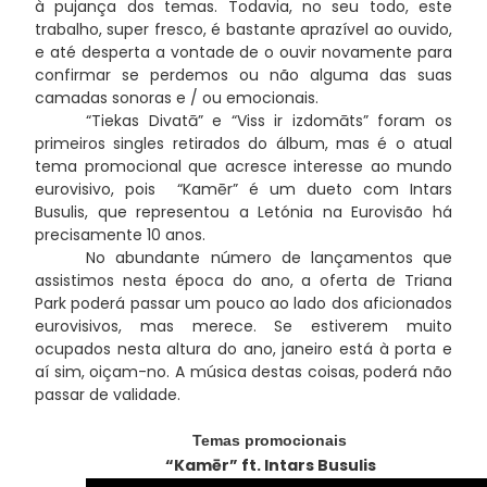
à pujança dos temas. Todavia, no seu todo, este
trabalho, super fresco, é bastante aprazível ao ouvido,
e até desperta a vontade de o ouvir novamente para
confirmar se perdemos ou não alguma das suas
camadas sonoras e / ou emocionais.
“Tiekas Divatā” e “Viss ir izdomāts” foram os
primeiros singles retirados do álbum, mas é o atual
tema promocional que acresce interesse ao mundo
eurovisivo, pois “Kamēr” é um dueto com Intars
Busulis, que representou a Letónia na Eurovisão há
precisamente 10 anos.
No abundante número de lançamentos que
assistimos nesta época do ano, a oferta de Triana
Park poderá passar um pouco ao lado dos aficionados
eurovisivos, mas merece. Se estiverem muito
ocupados nesta altura do ano, janeiro está à porta e
aí sim, oiçam-no. A música destas coisas, poderá não
passar de validade.
Temas promocionais
“Kamēr” ft. Intars Busulis