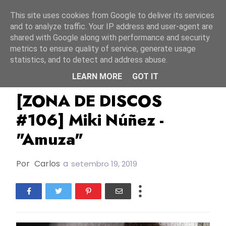
Início
6 agosto 2026
This site uses cookies from Google to deliver its services
and to analyze traffic. Your IP address and user-agent are
shared with Google along with performance and security
metrics to ensure quality of service, generate usage
statistics, and to detect and address abuse.
LEARN MORE
GOT IT
ESC2019
Espanha
Miki
[ZONA DE DISCOS
#106] Miki Núñez -
"Amuza"
Por
Carlos
a
setembro 19, 2019