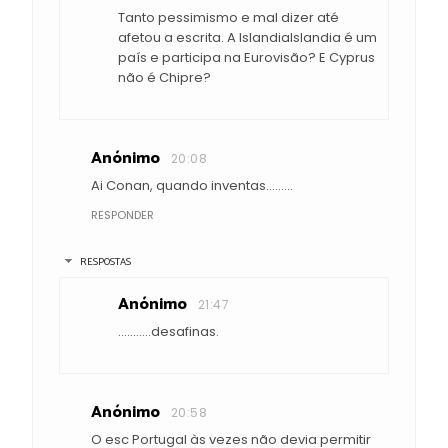
Tanto pessimismo e mal dizer até
afetou a escrita. A IslandiaIslandia é um
país e participa na Eurovisão? E Cyprus
não é Chipre?
Anónimo
20:08
Ai Conan, quando inventas.........
RESPONDER
RESPOSTAS
Anónimo
21:47
...........desafinas.
Anónimo
20:58
O esc Portugal às vezes não devia permitir