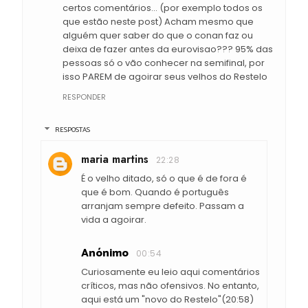
certos comentários... (por exemplo todos os
que estão neste post) Acham mesmo que
alguém quer saber do que o conan faz ou
deixa de fazer antes da eurovisao??? 95% das
pessoas só o vão conhecer na semifinal, por
isso PAREM de agoirar seus velhos do Restelo
RESPONDER
RESPOSTAS
maria martins
22:28
É o velho ditado, só o que é de fora é
que é bom. Quando é português
arranjam sempre defeito. Passam a
vida a agoirar.
Anónimo
00:54
Curiosamente eu leio aqui comentários
críticos, mas não ofensivos. No entanto,
aqui está um "novo do Restelo"(20:58)