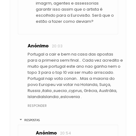
imagrm, agentes e assessorias
garantir isso assim que o artista é
escolhido para a Eurovisão. Será que o
estão a fazer como deviam?
Anónimo
20:03
Portugal a cair e bem na casa das apostas
para a primeira semi final... Cada vez acredito e
muito que portugal este ano nao ganha nem o
topo 3 para o top 10 vai ser muito arriscado.
Portugal nap vota conan.. .Mas a maioria do
povo Europeu vai votar na Holanda, Suiça,
Russia ,italia ,suecia ,cyprus, Grécia, Austrália,
IslandiaIslandia ,eslovenia .
RESPONDER
RESPOSTAS
Anónimo
20:54