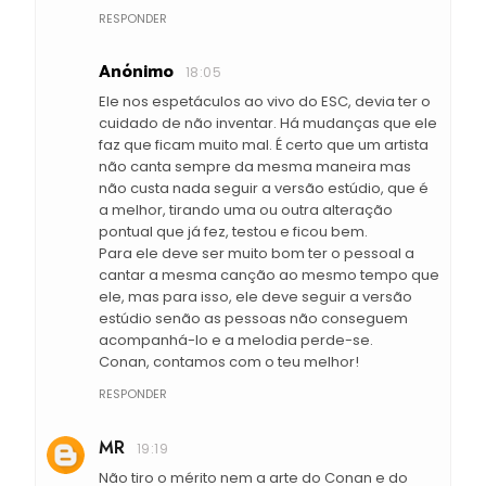
RESPONDER
Anónimo
18:05
Ele nos espetáculos ao vivo do ESC, devia ter o
cuidado de não inventar. Há mudanças que ele
faz que ficam muito mal. É certo que um artista
não canta sempre da mesma maneira mas
não custa nada seguir a versão estúdio, que é
a melhor, tirando uma ou outra alteração
pontual que já fez, testou e ficou bem.
Para ele deve ser muito bom ter o pessoal a
cantar a mesma canção ao mesmo tempo que
ele, mas para isso, ele deve seguir a versão
estúdio senão as pessoas não conseguem
acompanhá-lo e a melodia perde-se.
Conan, contamos com o teu melhor!
RESPONDER
MR
19:19
Não tiro o mérito nem a arte do Conan e do