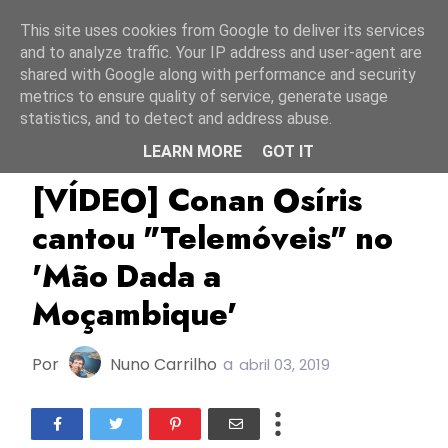
Início
8 agosto 2026
This site uses cookies from Google to deliver its services
and to analyze traffic. Your IP address and user-agent are
shared with Google along with performance and security
metrics to ensure quality of service, generate usage
statistics, and to detect and address abuse.
LEARN MORE
GOT IT
Conan Osíris
ESC2019
FC2019
[VÍDEO] Conan Osíris
cantou "Telemóveis" no
'Mão Dada a
Moçambique'
Por
Nuno Carrilho
a
abril 03, 2019