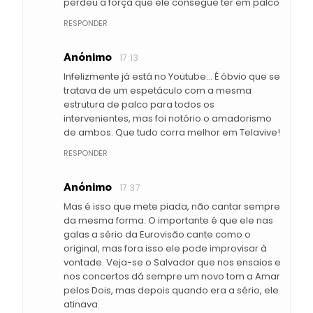
perdeu a força que ele consegue ter em palco
RESPONDER
Anónimo
17:13
Infelizmente já está no Youtube… É óbvio que se
tratava de um espetáculo com a mesma
estrutura de palco para todos os
intervenientes, mas foi notório o amadorismo
de ambos. Que tudo corra melhor em Telavive!
RESPONDER
Anónimo
17:37
Mas é isso que mete piada, não cantar sempre
da mesma forma. O importante é que ele nas
galas a sério da Eurovisão cante como o
original, mas fora isso ele pode improvisar à
vontade. Veja-se o Salvador que nos ensaios e
nos concertos dá sempre um novo tom a Amar
pelos Dois, mas depois quando era a sério, ele
atinava.