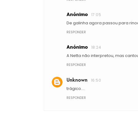
Anónimo
17:05
De galinha agora passou para rin
RESPONDER
Anónimo
18:24
A Netta não interpretou, mas canto
RESPONDER
Unknown
16:50
trágico....
RESPONDER