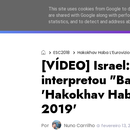
Início
Sobre a equipa
Contactos
Po
This site uses cookies from Google to de
are shared with Google along with perfo
ESC2027
JESC2026
F
statistics, and to detect and address a
ESC2018
Hakokhav Haba L’Eurovizio
[VÍDEO] Israel:
interpretou "B
'Hakokhav Hab
2019'
Por
Nuno Carrilho
a
fevereiro 13, 