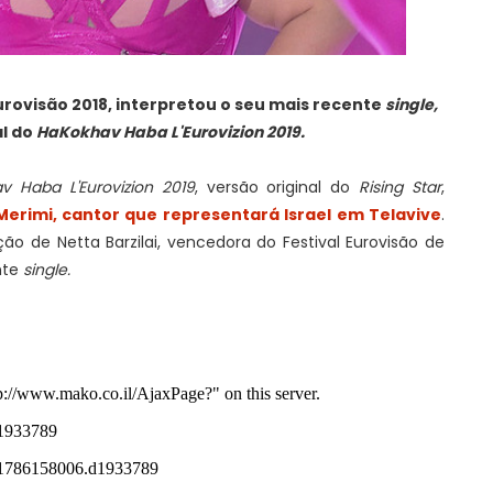
Eurovisão 2018, interpretou o seu mais recente
single,
al do
HaKokhav Haba L'Eurovizion 2019.
v Haba L'Eurovizion 2019
, versão original do
Rising Star
,
 Merimi, cantor que representará Israel em Telavive
.
o de Netta Barzilai, vencedora do Festival Eurovisão de
nte
single.