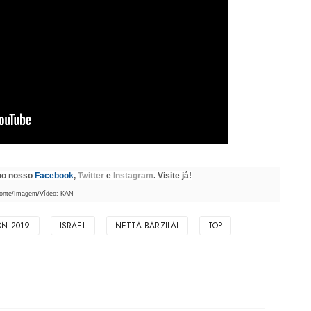
 no nosso
Facebook
,
Twitter
e
Instagram
. Visite já!
onte/Imagem/Vídeo: KAN
ON 2019
ISRAEL
NETTA BARZILAI
TOP