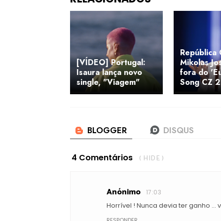
República 
[VÍDEO] Portugal:
Mikolas Jo
Isaura lança novo
fora do 'E
single, "Viagem"
Song CZ 
4 Comentários
( HIDE )
Anónimo
17:03
Horrível ! Nunca devia ter ganho ...
RESPONDER