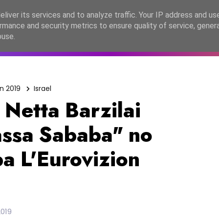
lítica de Privacidade
liver its services and to analyze traffic. Your IP address and us
rmance and security metrics to ensure quality of service, gene
C2026
EASC2026
PORTUGAL
LANÇAMENTOS
ESPE
buse.
n 2019
Israel
 Netta Barzilai
assa Sababa" no
a L'Eurovizion
2019