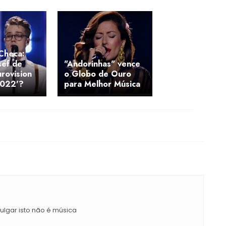
Checa:
sef de
"Andorinhas" vence
urovision
o Globo de Ouro
2022'?
para Melhor Música
 vulgar isto não é música