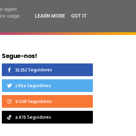
8 agosto 2026
er-agent
rate usage
LEARN MORE
GOT IT
CIAIS
CALENDÁRIO
Segue-nos!
32.352 Seguidores
2.854 Seguidores
9.028 Seguidores
4.675 Seguidores