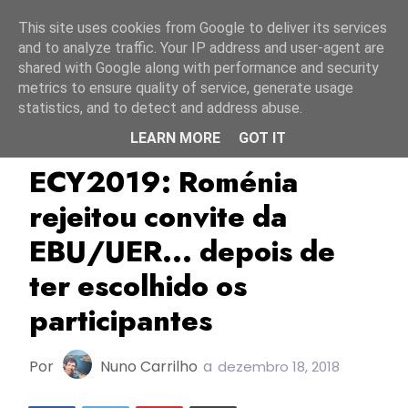
Início
9 agosto 2026
This site uses cookies from Google to deliver its services
and to analyze traffic. Your IP address and user-agent are
shared with Google along with performance and security
metrics to ensure quality of service, generate usage
statistics, and to detect and address abuse.
LEARN MORE
GOT IT
Choir Of The Year
ECY2019
Roménia
ECY2019: Roménia
rejeitou convite da
EBU/UER... depois de
ter escolhido os
participantes
Por
Nuno Carrilho
a
dezembro 18, 2018