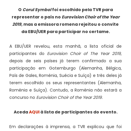
O
Corul Symbol
foi escolhido pela TVR para
representar o país no
Eurovision Choir of the Year
2019
, mas a emissora romena rejeitou o convite
da EBU/UER para participar no certame.
A EBU/UER revelou, esta manhã, a lista oficial de
participantes do
Eurovision Choir of The Year 2019
,
depois de seis países já terem confirmado a sua
participação em Gotemburgo (Alemanha, Bélgica,
País de Gales, Roménia, Suécia e Suíça) e três deles já
terem escolhido os seus representantes (Alemanha,
Roménia e Suíça). Contudo, a Roménia não estará a
concurso no
Eurovision Choir of the Year 2019.
Aceda
AQUI
à lista de participantes do evento.
Em declarações à imprensa, a TVR explicou que foi