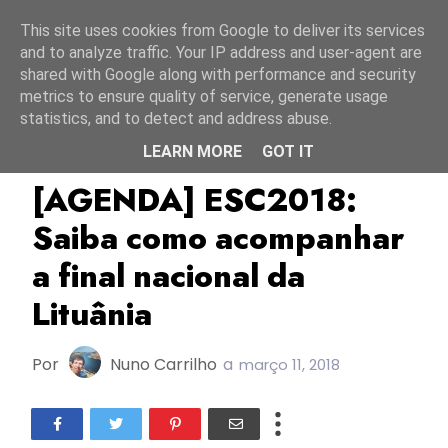
Início
7 agosto 2026
This site uses cookies from Google to deliver its services
and to analyze traffic. Your IP address and user-agent are
shared with Google along with performance and security
metrics to ensure quality of service, generate usage
statistics, and to detect and address abuse.
LEARN MORE
GOT IT
Agenda
ESC2018
Eurovizijos 2018
[AGENDA] ESC2018:
Saiba como acompanhar
a final nacional da
Lituânia
Por
Nuno Carrilho
a
março 11, 2018