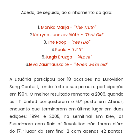
Aceda, de seguida, ao alinhamento da gala:
1.
Monika Marija -
"The Truth"
2.
Kotryna Juodzevičiūtė -
"That Girl"
3.
The Roop -
"Yes I Do"
4.
Paula -
"1 2 3"
5.
Jurgis Bruzga -
"4Love"
6.
Ieva Zasimauskaite -
"When we're old"
A Lituânia participou por 18 ocasiões no Eurovision
Song Contest, tendo feito a sua primeira participação
em 1994. O melhor resultado remonta a 2006, quando
os LT United conquistaram o 6.º posto em Atenas,
enquanto que terminaram em último lugar em duas
edições: 1994 e 2005, na semifinal. Em Kiev, os
Fusedmarc com Rain of Revolution não foram além
do 17.º lugar da semifinal 2 com apenas 42 pontos,