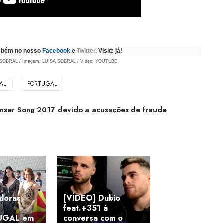
ambém no nosso
Facebook
e
Twitter
. Visite já!
 SOBRA
L
/ Imagem:
LUISA SOBRAL
/ Vídeo: YOUTUBE
AL
PORTUGAL
Unser Song 2017 devido a acusações de fraude
doras
[VÍDEO] Dubio
feat.+351 à
UGAL em
conversa com o