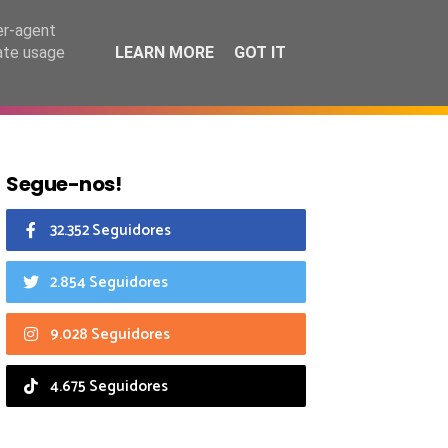
8 agosto 2026
er-agent
rate usage
LEARN MORE
GOT IT
CIAIS
CALENDÁRIO
Segue-nos!
32.352 Seguidores
2.854 Seguidores
9.028 Seguidores
4.675 Seguidores