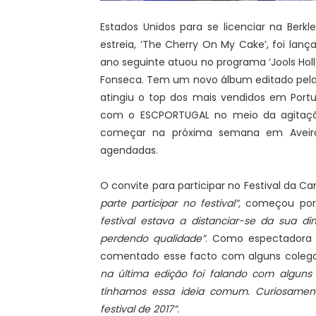
Estados Unidos para se licenciar na Berk
estreia, ‘The Cherry On My Cake’, foi lanç
ano seguinte atuou no programa ‘Jools Hol
Fonseca. Tem um novo álbum editado pela
atingiu o top dos mais vendidos em Portu
com o ESCPORTUGAL no meio da agitação
começar na próxima semana em Aveiro
agendadas.
O convite para participar no Festival da C
parte participar no festival”,
começou por r
festival estava a distanciar-se da sua d
perdendo qualidade”
. Como espectadora e
comentado esse facto com alguns coleg
na última edição foi falando com alguns
tínhamos essa ideia comum. Curiosamen
festival de 2017”.