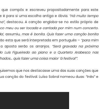
ção que compôs e escreveu propositadamente para este
 e é para si uma escolha antiga e óbvia.
“Há muito tempo
ha”
, destacou. A canção engloba-se no estilo próprio de
isco meu ou ser tocada e cantada por mim num concerto.
a’
, assumiu,
mas é bonita. Quis fazer uma canção bonita
ção esta que será interpretada em português –
“para mim
a aposta serão os arranjos.
“Será gravada na próxima
o Luís Figueiredo ao piano e o Quarteto Arabesco nas
hados… quis fazer uma coisa maior ‘à festival’”
.
 quisemos que nos destacasse uma das suas canções que
sua canção do festival. Luísa Sobral nomeou duas: “Inês” e