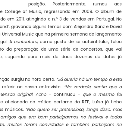
posição. Posteriormente, rumou aos
lee College of Music, regressando em 2009. O álbum de
ado em 2011, atingindo o n.º 3 de vendas em Portugal. No
land’, gravando alguns temas com Alejandro Sanz e David
 Universal Music que na primeira semana de lançamento
gal. A
cantautora
, como gosta de se autointitular, falou
 da preparação de uma série de concertos, que vai
, seguindo para mais de duas dezenas de datas já
anção surgiu na hora certa.
“Já queria há um tempo a esta
eferir na nossa entrevista.
“Na verdade, sentia que o
imensão original. Acho
– continuou –
que o mesmo foi
 aficionada do mítico certame da RTP, Luísa já tinha
as músicos.
“Não quero ser pretensiosa, longe disso, mas
 amigos que era bom participarmos no festival e todos
te, muitos foram convidados e também participam no