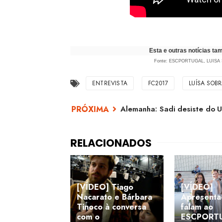
Esta e outras notícias t
Fonte: ESCPORTUGAL,
LUISA
ENTREVISTA
FC2017
LUÍSA SOBR
Alemanha: Sadi desiste do 
[VÍDEO] Tiago
[VÍDEO]
Nacarato e Bárbara
Apresenta
Tinoco à conversa
falam ao
com o
ESCPORT