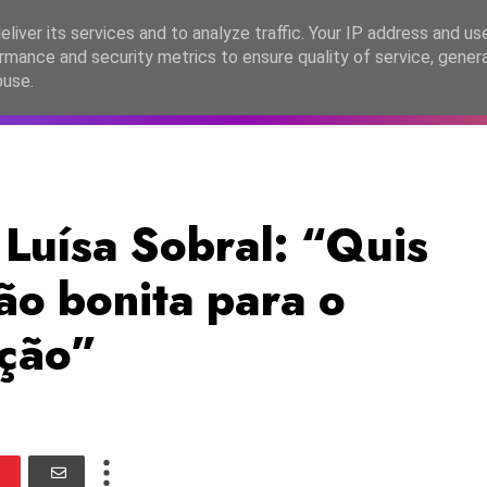
lítica de Privacidade
liver its services and to analyze traffic. Your IP address and us
rmance and security metrics to ensure quality of service, gene
C2026
EASC2026
PORTUGAL
LANÇAMENTOS
ESPE
buse.
Luísa Sobral: “Quis
ão bonita para o
nção”