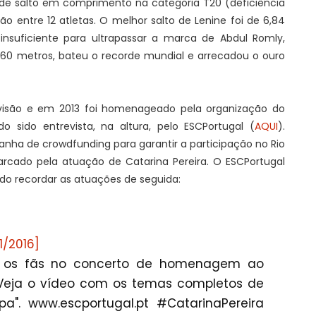
 de salto em comprimento na categoria T20 (deficiência
ão entre 12 atletas. O melhor salto de Lenine foi de 6,84
insuficiente para ultrapassar a marca de Abdul Romly,
7,60 metros, bateu o recorde mundial e arrecadou o ouro
visão e em 2013 foi homenageado pela organização do
do sido entrevista, na altura, pelo ESCPortugal (
AQUI
).
ha de crowdfunding para garantir a participação no Rio
rcado pela atuação de Catarina Pereira. O ESCPortugal
do recordar as atuações de seguida:
1/2016]
eu os fãs no concerto de homenagem ao
 Veja o vídeo com os temas completos de
a". www.escportugal.pt #CatarinaPereira