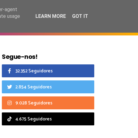
6 agosto 2026
er-agent
rate usage
LEARN MORE
GOT IT
CIAIS
CALENDÁRIO
Segue-nos!
32.352 Seguidores
2.854 Seguidores
9.028 Seguidores
4.675 Seguidores