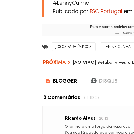
#LennyCunha
Publicado por
ESC Portugal
em S
Esta e outras notícias t
Fonte: Rio2016 
JOGOS PARALÍMPICOS
LENINE CUNHA
[AO VIVO] Setúbal viveu o E
2 Comentários
( HIDE )
Ricardo Alves
20:13
O lenine e uma força da natureza
Sou seu fã desde que conheci a sua