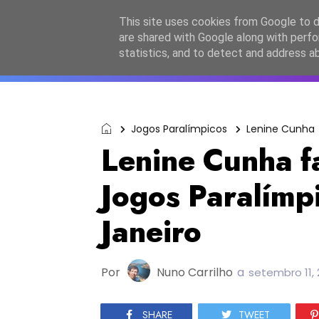
Início
Sobre a equipa
Contactos
Po
This site uses cookies from Google to de
are shared with Google along with perfo
ESC2027
JESC2026
F
statistics, and to detect and address a
Jogos Paralímpicos
Lenine Cunha
Lenine Cunha f
Jogos Paralímp
Janeiro
Por
Nuno Carrilho
a
setembro 11, 
SHARE
TWEET