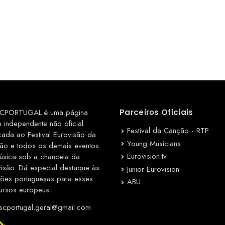
CPORTUGAL é uma página
Parceiros Oficiais
e independente não oficial
Festival da Canção - RTP
cada ao Festival Eurovisão da
Young Musicians
ão e todos os demais eventos
Eurovision.tv
úsica sob a chancela da
visão. Dá especial destaque às
Junior Eurovision
ções portuguesas para esses
ABU
ursos europeus.
cportugal.geral@gmail.com