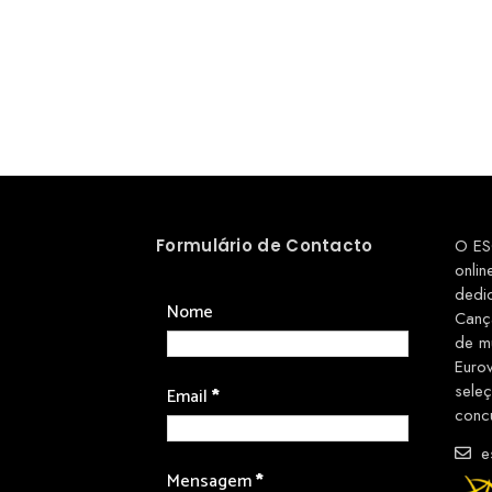
Formulário de Contacto
O ES
onlin
dedi
Nome
Canç
de m
Euro
sele
Email
*
conc
es
Mensagem
*