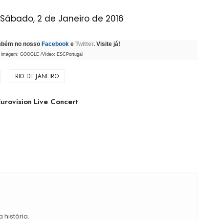
ábado, 2 de Janeiro de 2016
ambém no nosso
Facebook
e
Twitter
. Visite já!
/ imagem: GOOGLE /Vídeo: ESCPortugal
RIO DE JANEIRO
urovision Live Concert
 história.