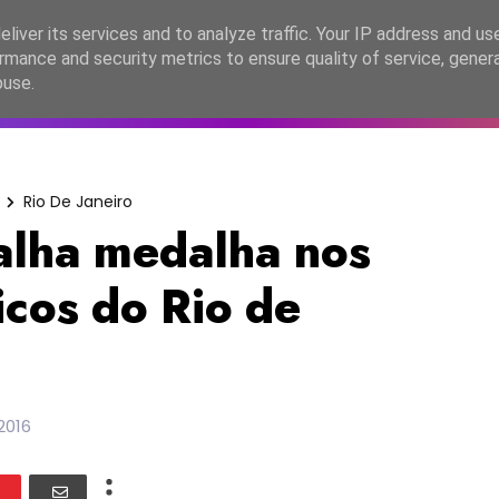
lítica de Privacidade
liver its services and to analyze traffic. Your IP address and us
rmance and security metrics to ensure quality of service, gene
C2026
EASC2026
PORTUGAL
LANÇAMENTOS
ESPE
buse.
Rio De Janeiro
alha medalha nos
icos do Rio de
2016