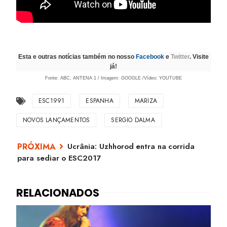
Esta e outras notícias também no nosso
Facebook
e
Twitter
. Visite
já!
Fonte: ABC, ANTENA 1 / Imagem: GOOGLE /Vídeo: YOUTUBE
ESC1991
ESPANHA
MARIZA
NOVOS LANÇAMENTOS
SERGIO DALMA
Ucrânia: Uzhhorod entra na corrida
para sediar o ESC2017