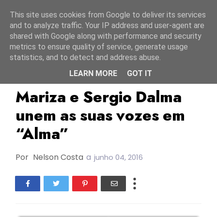
Início
8 agosto 2026
This site uses cookies from Google to deliver its services
and to analyze traffic. Your IP address and user-agent are
shared with Google along with performance and security
metrics to ensure quality of service, generate usage
statistics, and to detect and address abuse.
LEARN MORE
GOT IT
ESC1991
Espanha
Mariza
Mariza e Sergio Dalma
unem as suas vozes em
“Alma”
Por
Nelson Costa
a
junho 04, 2016