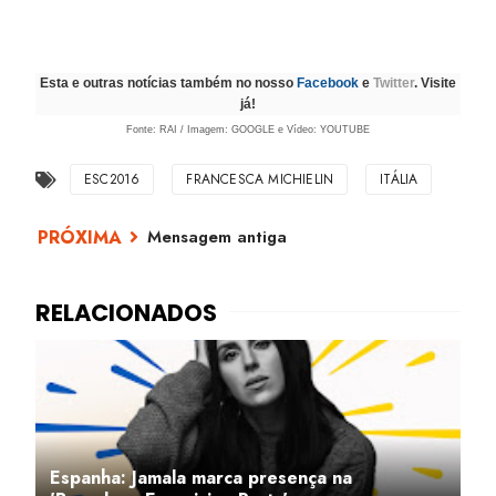
Esta e outras notícias também no nosso
Facebook
e
Twitter
. Visite
já!
Fonte: RAI / Imagem: GOOGLE e Vídeo: YOUTUBE
ESC2016
FRANCESCA MICHIELIN
ITÁLIA
Mensagem antiga
Espanha: Jamala marca presença na