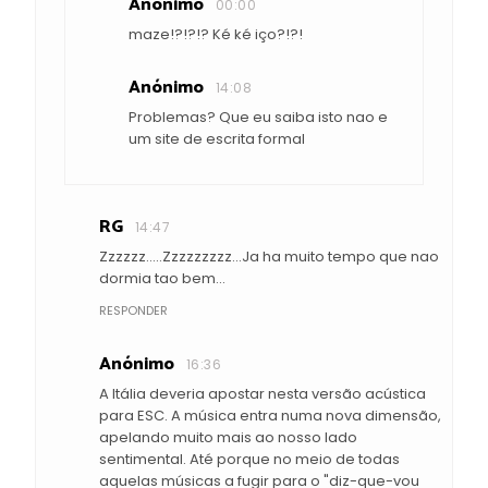
Anónimo
00:00
maze!?!?!? Ké ké iço?!?!
Anónimo
14:08
Problemas? Que eu saiba isto nao e
um site de escrita formal
RG
14:47
Zzzzzz.....Zzzzzzzzz...Ja ha muito tempo que nao
dormia tao bem...
RESPONDER
Anónimo
16:36
A Itália deveria apostar nesta versão acústica
para ESC. A música entra numa nova dimensão,
apelando muito mais ao nosso lado
sentimental. Até porque no meio de todas
aquelas músicas a fugir para o "diz-que-vou