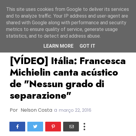
Início
8 agosto 2026
This site uses cookies from Google to deliver its services
and to analyze traffic. Your IP address and user-agent are
shared with Google along with performance and security
metrics to ensure quality of service, generate usage
statistics, and to detect and address abuse.
LEARN MORE
GOT IT
ESC2016
Francesca Michielin
Itália
[VÍDEO] Itália: Francesca
Michielin canta acústico
de "Nessun grado di
separazione"
Por
Nelson Costa
a
março 22, 2016