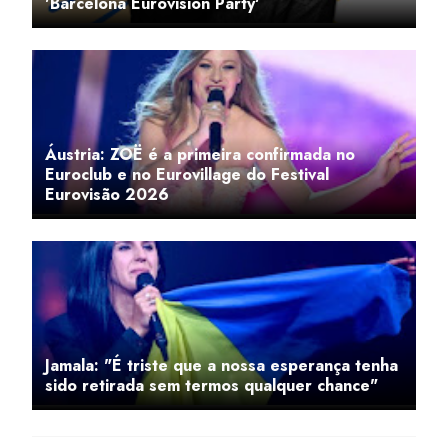
'Barcelona Eurovision Party'
Áustria: ZOË é a primeira confirmada no
Euroclub e no Eurovillage do Festival
Eurovisão 2026
Jamala: "É triste que a nossa esperança tenha
sido retirada sem termos qualquer chance"