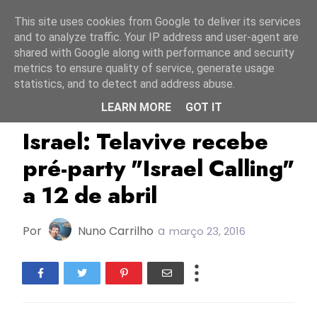
Início
8 agosto 2026
This site uses cookies from Google to deliver its services
and to analyze traffic. Your IP address and user-agent are
shared with Google along with performance and security
metrics to ensure quality of service, generate usage
statistics, and to detect and address abuse.
LEARN MORE
GOT IT
Agnete
Barei
ESC2016
Israel: Telavive recebe
pré-party "Israel Calling"
a 12 de abril
Por
Nuno Carrilho
a
março 23, 2016