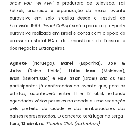
show you Tel Aviv'
, a produtora de televisão, Tali
Eshkoli, anunciou a organização do maior evento
eurovisivo em solo israelita desde o Festival da
Eurovisão 1999:
"Israel Calling"
será a primeira pré-party
eurovisiva realizada em Israel e conta com o apoio da
emissora estatal IBA e dos ministérios do Turismo e
dos Negócios Estrangeiros.
Agnete
(Noruega),
Barei
(Espanha),
Joe &
Jake
(Reino Unido),
Lidia Isac
(Moldávia),
Ivan
(Bielorrússia) e
Hovi Star
(Israel) são os seis
participantes já confirmados no evento que, para os
artistas, acontecerá entre 11 e 13 abril, estando
agendadas vários passeios na cidade e uma recepção
pelo prefeito da cidade e dos embaixadores dos
países representados. O concerto terá lugar na terça-
feira,
12 abril
, no
Theatre Club (Ha’teatron)
.