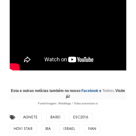
Esta e outras notícias também no nosso
Facebook
e
Twitter
. Visite
já!
Fonte/Imagem: Wiwiblogs / Vídeo:eurovision.tv
AGNETE
BAREI
ESC2016
HOVI STAR
IBA
ISRAEL
IVAN