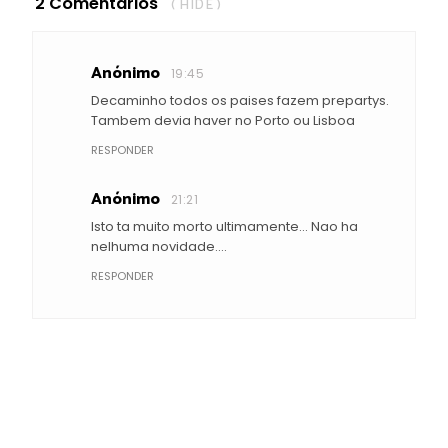
2 Comentários
( HIDE )
Anónimo
19:45
Decaminho todos os paises fazem prepartys.
Tambem devia haver no Porto ou Lisboa
RESPONDER
Anónimo
21:21
Isto ta muito morto ultimamente... Nao ha
nelhuma novidade....
RESPONDER