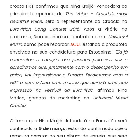
croata HRT confirmou que Nina Kraljić, vencedora da
primeira temporada do
The Voice – Croatia’s most
beautiful voice
, será a representante da Croácia no
Eurovision Song Contest 2016.
Após a vitória no
programa, Nina assinou um contrato com a
Universal
Music
, como pode recordar
AQUI
, estando a produtora
envolvida na sua candidatura para Estocolmo:
"Ela já
conquistou o coração das pessoas pela sua voz e
acreditamos que, juntamente com o desempenho em
palco, vai impressionar a Europa. Escolhemos com a
HRT e com a Nina uma música que deixará uma boa
impressão no Festival da Eurovisão'
afirmou Nina
Meden, gerente de marketing da
Universal Music
Croatia.
O tema que Nina Kraljić defenderá na Eurovisão será
conhecido a
9 de março
, estando confirmado que o
tema irá constar no seu álbum de estreia, que será