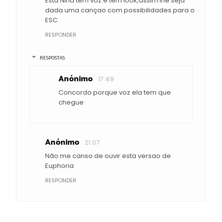
Esta Nina tem voz e tem look,assim lhe seja
dada uma cançao com possibilidades para o
ESC.
RESPONDER
RESPOSTAS
Anónimo
17:49
Concordo porque voz ela tem que
chegue
Anónimo
21:07
Não me canso de ouvir esta versao de
Euphoria
RESPONDER