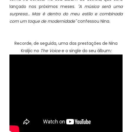
lançado nos próximos meses.
"A música será uma
surpresa... Mas é dentro do meu estilo e combinada
com um toque de modernidade"
confessou Nina.
Recorde, de seguida, uma das prestações de Nina
Kraljic no
The Voice
e o single do seu álbum
: