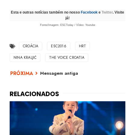
Esta e outras notícias também no nosso
Facebook
e
Twitter
. Visite
já!
Fonte/Imagem: ESCToday / Vídeo: Youtube
CROÁCIA
ESC2016
HRT
NINA KRALJIĆ
THE VOICE CROATIA
Mensagem antiga