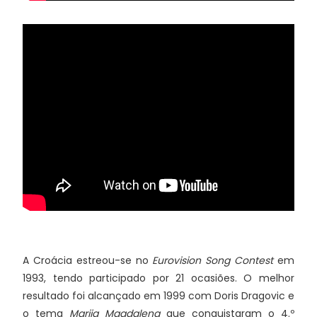
A Croácia estreou-se no
Eurovision Song Contest
em
1993, tendo participado por 21 ocasiões. O melhor
resultado foi alcançado em 1999 com Doris Dragovic e
o tema
Marija Magdalena
que conquistaram o 4.º