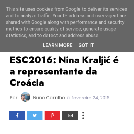
Início
7 agosto 2026
This site uses cookies from Google to deliver its services
and to analyze traffic. Your IP address and user-agent are
shared with Google along with performance and security
metrics to ensure quality of service, generate usage
statistics, and to detect and address abuse.
LEARN MORE
GOT IT
Croácia
ESC2016
HRT
ESC2016: Nina Kraljić é
a representante da
Croácia
Por
Nuno Carrilho
a
fevereiro 24, 2016