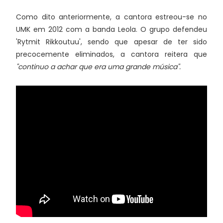
Como dito anteriormente, a cantora estreou-se no
UMK em 2012 com a banda Leola. O grupo defendeu
'Rytmit Rikkoutuu', sendo que apesar de ter sido
precocemente eliminados, a cantora reitera que
"continuo a achar que era uma grande música".