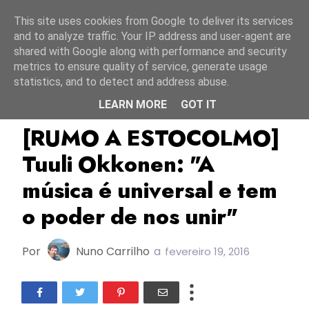
Início
7 agosto 2026
This site uses cookies from Google to deliver its services
and to analyze traffic. Your IP address and user-agent are
shared with Google along with performance and security
metrics to ensure quality of service, generate usage
statistics, and to detect and address abuse.
LEARN MORE
GOT IT
Finlândia
Rumo A Estocolmo
The Voice
[RUMO A ESTOCOLMO]
Tuuli Okkonen: "A
música é universal e tem
o poder de nos unir"
Por
Nuno Carrilho
a
fevereiro 19, 2016