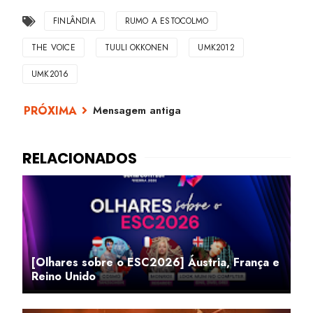
FINLÂNDIA
RUMO A ESTOCOLMO
THE VOICE
TUULI OKKONEN
UMK2012
UMK2016
Mensagem antiga
[Olhares sobre o ESC2026] Áustria, França e
Reino Unido