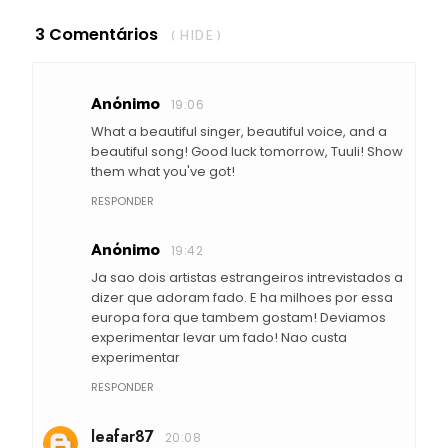
3 Comentários
( HIDE )
Anónimo
19:06
What a beautiful singer, beautiful voice, and a
beautiful song! Good luck tomorrow, Tuuli! Show
them what you've got!
RESPONDER
Anónimo
19:42
Ja sao dois artistas estrangeiros intrevistados a
dizer que adoram fado. E ha milhoes por essa
europa fora que tambem gostam! Deviamos
experimentar levar um fado! Nao custa
experimentar
RESPONDER
leafar87
20:08