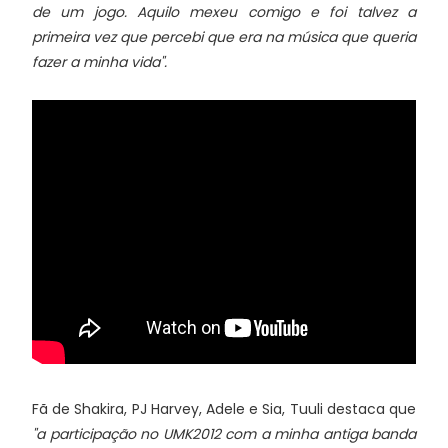
de um jogo. Aquilo mexeu comigo e foi talvez a
primeira vez que percebi que era na música que queria
fazer a minha vida".
Fã de Shakira, PJ Harvey, Adele e Sia, Tuuli destaca que
"a participação no UMK2012 com a minha antiga banda