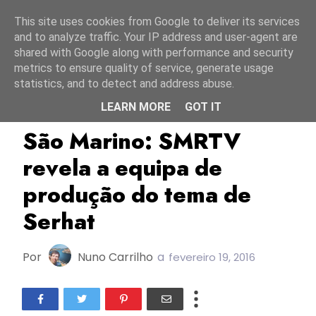
Início
6 agosto 2026
This site uses cookies from Google to deliver its services
and to analyze traffic. Your IP address and user-agent are
shared with Google along with performance and security
metrics to ensure quality of service, generate usage
statistics, and to detect and address abuse.
LEARN MORE
GOT IT
ESC2016
Ralph Siegel
São Marino
São Marino: SMRTV
revela a equipa de
produção do tema de
Serhat
Por
Nuno Carrilho
a
fevereiro 19, 2016