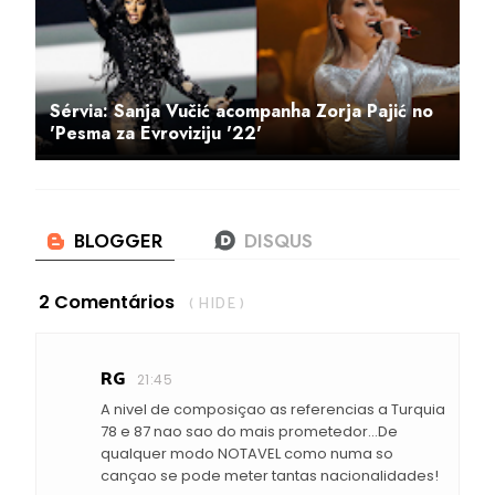
Sérvia: Sanja Vučić acompanha Zorja Pajić no
'Pesma za Evroviziju '22'
2 Comentários
( HIDE )
RG
21:45
A nivel de composiçao as referencias a Turquia
78 e 87 nao sao do mais prometedor...De
qualquer modo NOTAVEL como numa so
cançao se pode meter tantas nacionalidades!