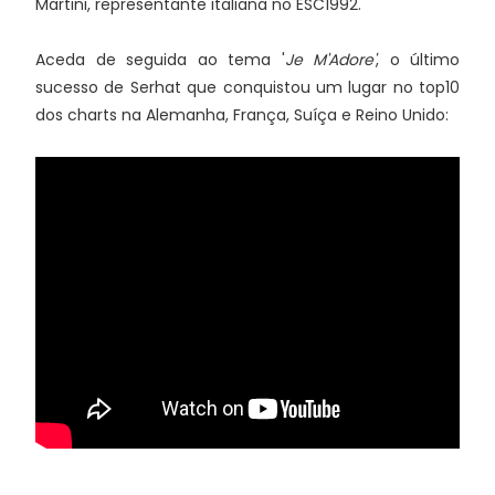
Martini, representante italiana no ESC1992.
Aceda de seguida ao tema '
Je M'Adore'
, o último
sucesso de Serhat que conquistou um lugar no top10
dos charts na Alemanha, França, Suíça e Reino Unido: