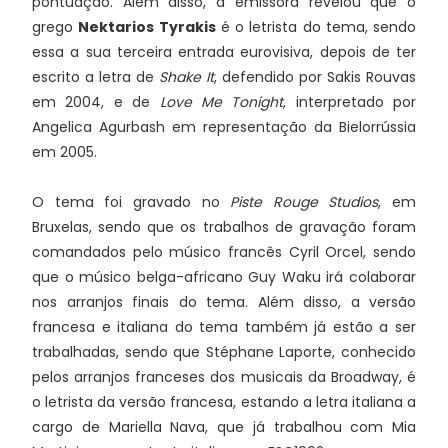
pontuação. Além disso, a emissora revelou que o
grego
Nektarios Tyrakis
é o letrista do tema, sendo
essa a sua terceira entrada eurovisiva, depois de ter
escrito a letra de
Shake It
, defendido por Sakis Rouvas
em 2004, e de
Love Me Tonight
, interpretado por
Angelica Agurbash em representação da Bielorrússia
em 2005.
O tema foi gravado no
Piste Rouge Studios
, em
Bruxelas, sendo que os trabalhos de gravação foram
comandados pelo músico francês Cyril Orcel, sendo
que o músico belga-africano Guy Waku irá colaborar
nos arranjos finais do tema. Além disso, a versão
francesa e italiana do tema também já estão a ser
trabalhadas, sendo que Stéphane Laporte, conhecido
pelos arranjos franceses dos musicais da Broadway, é
o letrista da versão francesa, estando a letra italiana a
cargo de Mariella Nava, que já trabalhou com Mia