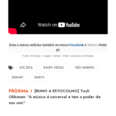
Esta e outras notícias também no nosso
Facebook
e
Twitter
. Visite
já!
Fonte: ESCDaily / Imagem: Serhat / Vídeo: eurovision.tv/Youtube
ESC2016
RALPH SIEGEL
SÃO MARINO
SERHAT
SMRTV
[RUMO A ESTOCOLMO] Tuuli
Okkonen: "A música é universal e tem o poder de
nos unir"