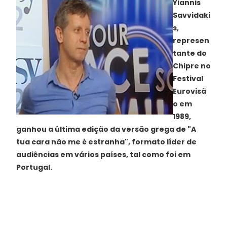
Yiannis
Savvidaki
s,
represen
tante do
Chipre no
Festival
Eurovisã
o em
1989,
ganhou a última edição da versão grega de "A
tua cara não me é estranha", formato líder de
audiências em vários países, tal como foi em
Portugal.