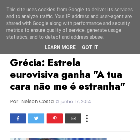
Início
10 agosto 2026
This site uses cookies from Google to deliver its services
and to analyze traffic. Your IP address and user-agent are
shared with Google along with performance and security
metrics to ensure quality of service, generate usage
statistics, and to detect and address abuse.
LEARN MORE
GOT IT
Chipre
ESC1989
Grécia
Grécia: Estrela
eurovisiva ganha "A tua
cara não me é estranha"
Por
Nelson Costa
a
junho 17, 2014