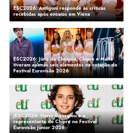
ESC2026: Antigoni responde às críticas
recebidas após ensaios em Viena
ESC2026: Júris da Chéquia, Chipre e Malta
tiveram apenas seis elementos na votação do
Festival Eurovisão 2026
JESC2026: Harry Georgiou é o
representante de Chipre no Festival
Eurovisão Júnior 2026