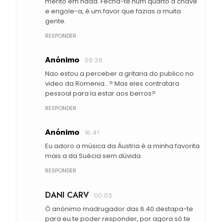
mérito em nada. Fecha-te num quarto à chave
e engole-a, é um favor que fazias a muita
gente.
RESPONDER
Anónimo
09:36
Nao estou a perceber a gritaria do publico no
video da Romenia...? Mas eles contratara
pessoal para la estar aos berros?
RESPONDER
Anónimo
16:41
Eu adoro a música da Áustria é a minha favorita
mais a da Suécia sem dúvida.
RESPONDER
DANI CARV
00:03
Ó anónimo madrugador das 6.40 destapa-te
para eu te poder responder, por agora só te