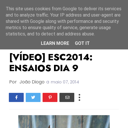
Início
7 agosto 2026
This site uses cookies from Google to deliver its services
and to analyze traffic. Your IP address and user-agent are
shared with Google along with performance and security
metrics to ensure quality of service, generate usage
statistics, and to detect and address abuse.
LEARN MORE
GOT IT
Áustria
Bielorrússia
Ensaios
[VÍDEO] ESC2014:
ENSAIOS DIA 9
Por
João Diogo
a
maio 07, 2014