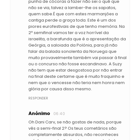
punha de cócoras a fazer não sei o quê que
não se via, talvez a lamber-lhe os sapatos,
quem sabe.É que com estes marmanjões a
cantiga perde a graça toda. Este é um dos
piores eurofestivais de que tenho memória. Na
2ª semifinal vamos ter a voz horrível da
israelita, a barafunda que é a apresentação da
Geórgia, a saloiada da Polónia, para já não
falar da balada sonolenta da Noruega que
muito provavelmente também vai passar à final
ou o concurso não fosse escandinavo. A Suzy
não tem que estar desgostosa por não entrar
na final deste certame que é muito fraquinho e
nem que o vencesse não teria nem honra nem
glória por causa disso mesmo.
RESPONDER
Anónimo
06:40
Oh Dani Carv, se não gostas de nada, porque
vês a semi-final 2? Os teus cometários são
completamente absurdos, não reconheces