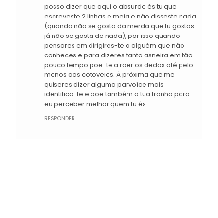
posso dizer que aqui o absurdo és tu que
escreveste 2 linhas e meia e não disseste nada
(quando não se gosta da merda que tu gostas
já não se gosta de nada), por isso quando
pensares em dirigires-te a alguém que não
conheces e para dizeres tanta asneira em tão
pouco tempo põe-te a roer os dedos até pelo
menos aos cotovelos. À próxima que me
quiseres dizer alguma parvoíce mais
identifica-te e põe também a tua fronha para
eu perceber melhor quem tu és.
RESPONDER