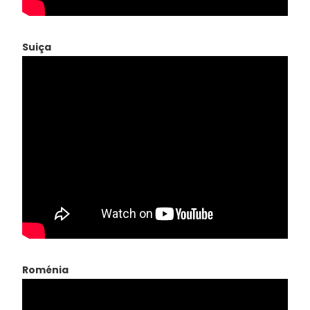
Suiça
Roménia