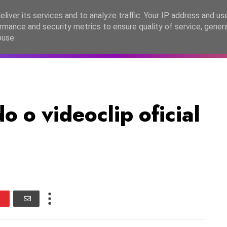
lítica de Privacidade
liver its services and to analyze traffic. Your IP address and us
rmance and security metrics to ensure quality of service, gene
C2026
EASC2026
PORTUGAL
LANÇAMENTOS
ESPE
buse.
o o videoclip oficial