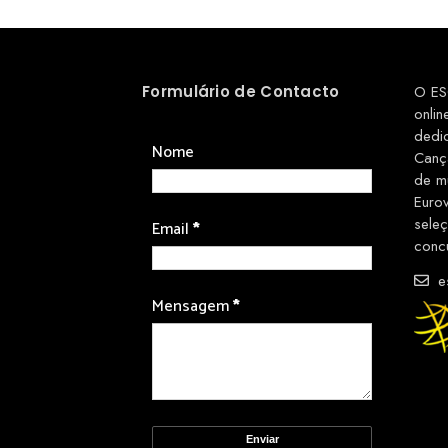
Formulário de Contacto
O ES
onlin
dedi
Nome
Canç
de m
Euro
sele
Email
*
conc
es
Mensagem
*