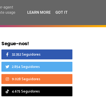
6 agosto 2026
er-agent
rate usage
LEARN MORE
GOT IT
CIAIS
CALENDÁRIO
Segue-nos!
32.352 Seguidores
2.854 Seguidores
9.028 Seguidores
4.675 Seguidores