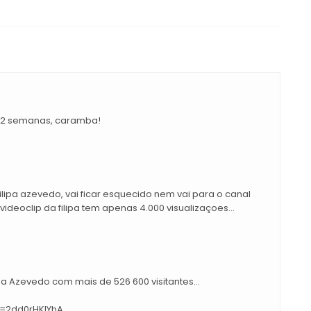
am 2 semanas, caramba!
ilipa azevedo, vai ficar esquecido nem vai para o canal
videoclip da filipa tem apenas 4.000 visualizaçoes...
ipa Azevedo com mais de 526 600 visitantes...
v=2dd0rHKIYhA