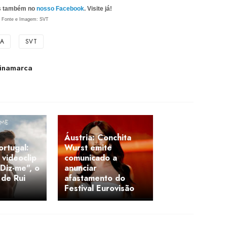
as também no
nosso Facebook
. Visite já!
Fonte e Imagem: SVT
IA
SVT
Dinamarca
Áustria: Conchita
rtugal:
Wurst emite
videoclip
comunicado a
"Diz-me", o
anunciar
 de Rui
afastamento do
Festival Eurovisão