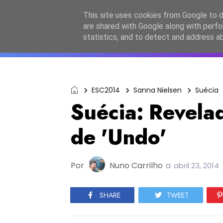
Início
Sobre a equipa
Contactos
Po
This site uses cookies from Google to de
are shared with Google along with perfo
ESC2027
JESC2026
F
statistics, and to detect and address a
ESC2014
Sanna Nielsen
Suécia
Suécia: Revelad
de 'Undo'
Por
Nuno Carrilho
a
abril 23, 2014
SHARE
TWEET