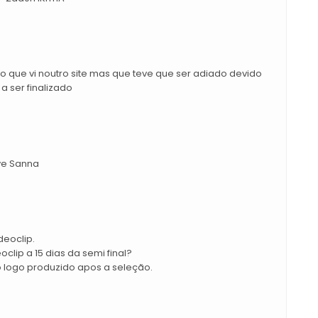
lo que vi noutro site mas que teve que ser adiado devido
a ser finalizado
ove Sanna
deoclip.
clip a 15 dias da semi final?
o logo produzido apos a seleção.