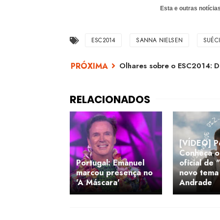
Esta e outras notíci
ESC2014
SANNA NIELSEN
SUÉC
Olhares sobre o ESC2014: 
[VÍDEO] Po
Conheça o 
Portugal: Emanuel
oficial de 
marcou presença no
novo tema
'A Máscara'
Andrade