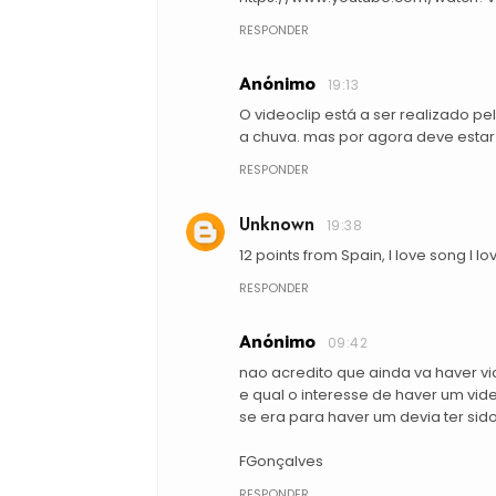
RESPONDER
Anónimo
19:13
O videoclip está a ser realizado pe
a chuva. mas por agora deve estar 
RESPONDER
Unknown
19:38
12 points from Spain, I love song I l
RESPONDER
Anónimo
09:42
nao acredito que ainda va haver vi
e qual o interesse de haver um video
se era para haver um devia ter sid
FGonçalves
RESPONDER