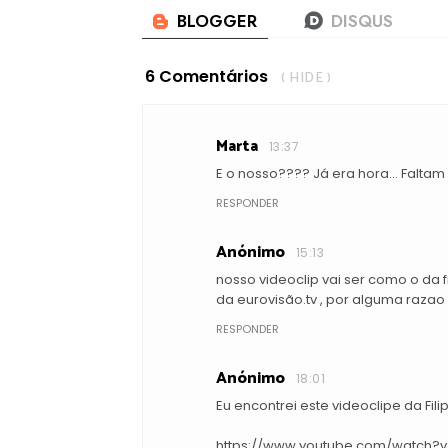
6 Comentários
( HIDE )
Marta
13:37
E o nosso???? Já era hora... Falt
RESPONDER
Anónimo
15:13
nosso videoclip vai ser como o da f
da eurovisão.tv , por alguma razao 
RESPONDER
Anónimo
18:01
Eu encontrei este videoclipe da Fil
https://www.youtube.com/watch?