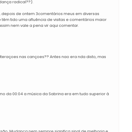
dança radical??).
...depois de ontem 3comentários meus em diversas
 têm tido uma afluência de visitas e comentários maior
.assim nem vale a pena vir aqui comentar.
lteraçoes nas cançoes?? Antes nao era nda disto, mas
imo da 00:04 a música da Sabrina era em tudo superior à
rsão. Mudança nem sempre significa sinal de melhoria e