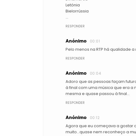
Letónia
Bielorrússia
...
RESPONDER
Anónimo
00:01
Pelo menos na RTP há qualidade a n
RESPONDER
Anónimo
00:04
Adoro que as pessoas façam futuro
à final com uma música que era a n
mesma e quase passou à final...
RESPONDER
Anónimo
00:12
Agora que eu começava a gostar 
muito...quase nem reconheço a m