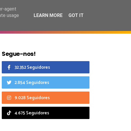
7 agosto 2026
er-agent
rate usage
LEARN MORE
GOT IT
CIAIS
CALENDÁRIO
Segue-nos!
32.352 Seguidores
2.854 Seguidores
9.028 Seguidores
4.675 Seguidores