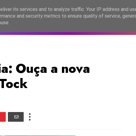
lítica de Privacidade
liver its services and to analyze traffic. Your IP address and us
rmance and security metrics to ensure quality of service, gene
C2026
EASC2026
PORTUGAL
LANÇAMENTOS
ESPE
buse.
a: Ouça a nova
-Tock