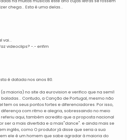
hadas há muitas músicas este ano cujas letras se fossem
er chega... Esta é uma delas...
 vai...
z videoclips? -.- enfim
sta é datada nos anos 80.
s (a maioria) no site da eurovision e verifico que na semi1
 baladas... Contudo, a Canção de Portugal, mesmo não
tem os seus pontos fortes e diferenciadores. Por isso,
 diferença com ritmo e alegria, sobressaindo no meio
m referiu aqui, também acredito que a proposta nacional
or ser a mais divertida e a mais"dance". e ainda mais se
m inglês, como O produtor já disse que seria a sua
erem ele é um homem que sabe agradar à maioria do