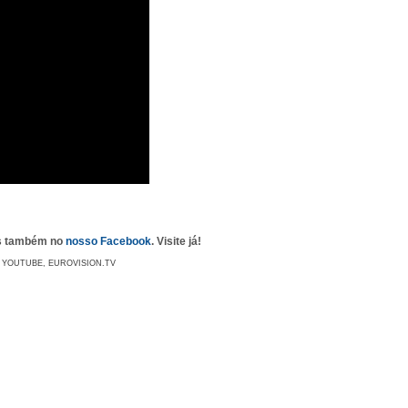
as também no
nosso Facebook
. Visite já!
: YOUTUBE, EUROVISION.TV