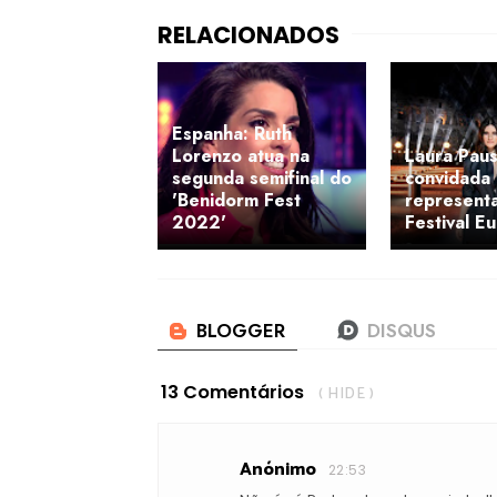
Espanha: Ruth
Lorenzo atua na
Laura Pausi
segunda semifinal do
convidada
'Benidorm Fest
representa
2022'
Festival E
13 Comentários
( HIDE )
Anónimo
22:53