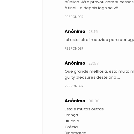
público. Já o provou com sucessos 
à final... e depois logo se vê.
RESPONDER
Anónimo
23:15
lol esta letra traduzida para portu
RESPONDER
Anónimo
23:57
Que grande melhoria, está muito ma
guilty pleasures deste ano ...
RESPONDER
Anónimo
00:00
Esta e muitas outras...
França
Lituânia
Grécia
Dinamarca