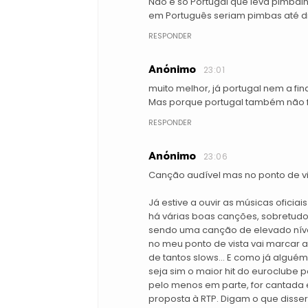
Não é só Portugal que leva pimbal
em Português seriam pimbas até diz
RESPONDER
Anónimo
23:01
muito melhor, já portugal nem a final
Mas porque portugal também não fa
RESPONDER
Anónimo
23:06
Canção audível mas no ponto de vi
Já estive a ouvir as músicas oficiai
há várias boas canções, sobretudo
sendo uma canção de elevado nível 
no meu ponto de vista vai marcar a
de tantos slows... E como já algué
seja sim o maior hit do euroclube p
pelo menos em parte, for cantada e
proposta à RTP. Digam o que diss