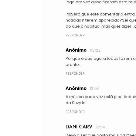
logo em vez disso fizeram esta mu
Ps:Será que este comentário entra
noticias ñ terem aparecido?Sei que
do que o habitual mas quer dizer..
RESPONDER
Anónimo
08:22
Porque é que agora todos fazem a
pronto...
RESPONDER
Anónimo
12:56
A música cada vez está pior. Anón
da Suzy lol
RESPONDER
DANI CARV
22:14
Devo dizer que gosto mais da 1ª ve