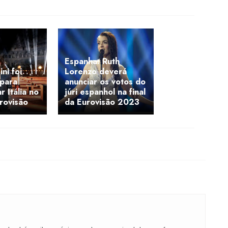
Espanha: Ruth
ni foi
Lorenzo deverá
 para
anunciar os votos do
r Itália no
júri espanhol na final
urovisão
da Eurovisão 2023