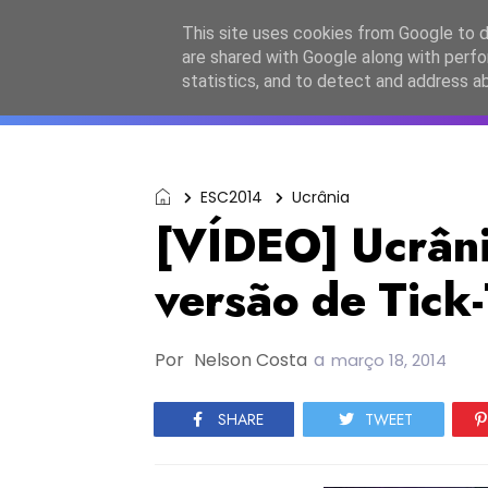
Início
Sobre a equipa
Contactos
Po
This site uses cookies from Google to de
are shared with Google along with perfo
ESC2027
JESC2026
F
statistics, and to detect and address a
ESC2014
Ucrânia
[VÍDEO] Ucrâni
versão de Tick
Por
Nelson Costa
a
março 18, 2014
SHARE
TWEET