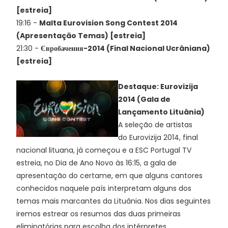
[estreia]
19:16 -
Malta Eurovision Song Contest 2014
(Apresentação Temas) [estreia]
21:30 -
Євробачення-2014 (Final Nacional Ucrâniana)
[estreia]
Destaque: Eurovizija
2014 (Gala de
Lançamento Lituânia)
A seleção de artistas
do Eurovizija 2014, final
nacional lituana, já começou e a ESC Portugal TV
estreia, no Dia de Ano Novo às 16:15, a gala de
apresentação do certame, em que alguns cantores
conhecidos naquele país interpretam alguns dos
temas mais marcantes da Lituânia. Nos dias seguintes
iremos estrear os resumos das duas primeiras
eliminatórias para escolha dos intérpretes.