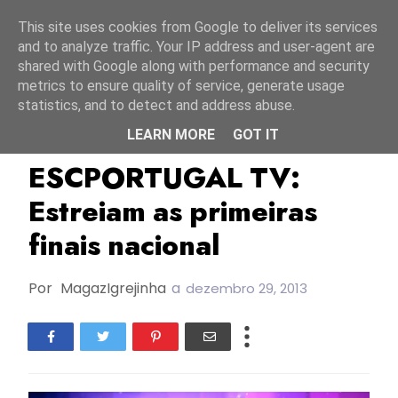
Início
6 agosto 2026
This site uses cookies from Google to deliver its services
and to analyze traffic. Your IP address and user-agent are
shared with Google along with performance and security
metrics to ensure quality of service, generate usage
statistics, and to detect and address abuse.
LEARN MORE
GOT IT
ESC Portugal
ESC Portugal TV
ESCPORTUGAL TV:
Estreiam as primeiras
finais nacional
Por
MagazIgrejinha
a
dezembro 29, 2013