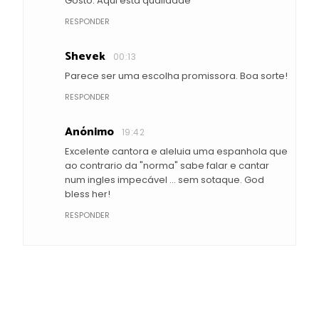
Gosto. Aqui esta qualidade
RESPONDER
Shevek
00:13
Parece ser uma escolha promissora. Boa sorte!
RESPONDER
Anónimo
19:42
Excelente cantora e aleluia uma espanhola que
ao contrario da "norma" sabe falar e cantar
num ingles impecável ... sem sotaque. God
bless her!
RESPONDER