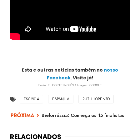
E
sta e outras notícias também no
nosso
Facebook
. Visite já!
Fonte: EL CORTE INGLÉS / Imagem: GOOGLE
ESC2014
ESPANHA
RUTH LORENZO
Bielorrússia: Conheça os 15 finalistas