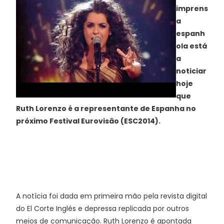
imprens
a
espanh
ola está
a
noticiar
hoje
que
Ruth Lorenzo é a representante de Espanha no
próximo Festival Eurovisão (ESC2014).
A notícia foi dada em primeira mão pela revista digital
do El Corte Inglés e depressa replicada por outros
meios de comunicação. Ruth Lorenzo é apontada