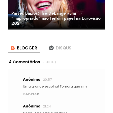
Países Baixos: Ilse DeLange acha
"inapropriado" não ter um papel na Eurovisão
2021
4 Comentários
( HIDE )
Anónimo
20:57
Uma grande escolha! Tomara que sim
RESPONDER
Anónimo
21:24