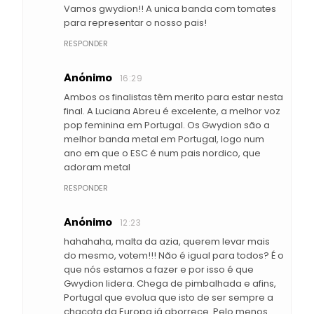
Vamos gwydion!! A unica banda com tomates
para representar o nosso pais!
RESPONDER
Anónimo
16:29
Ambos os finalistas têm merito para estar nesta
final. A Luciana Abreu é excelente, a melhor voz
pop feminina em Portugal. Os Gwydion são a
melhor banda metal em Portugal, logo num
ano em que o ESC é num pais nordico, que
adoram metal
RESPONDER
Anónimo
12:23
hahahaha, malta da azia, querem levar mais
do mesmo, votem!!! Não é igual para todos? É o
que nós estamos a fazer e por isso é que
Gwydion lidera. Chega de pimbalhada e afins,
Portugal que evolua que isto de ser sempre a
chacota da Europa já aborrece. Pelo menos