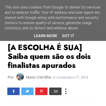
Início
8 agosto 2026
This site uses cookies from Google to deliver its services
and to analyze traffic. Your IP address and user-agent are
shared with Google along with performance and security
metrics to ensure quality of service, generate usage
statistics, and to detect and address abuse.
LEARN MORE
GOT IT
A Escolha É Sua
[A ESCOLHA É SUA]
Saiba quem são os dois
finalistas apurados
Por
Nuno Carrilho
a
novembro 17, 2013