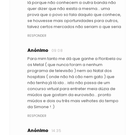
lá porque não conhecem a outra banda não
quer dizer que não exista a mesma... uma
prova que o povo so fala daquilo que conhece,
se houvesse mais oportunidades para outros,
talvez certos mercados não seriam o que seria
RESPONDER
Anónimo
09:08
Para mim tanto me dá que ganhe a Floribela ou
os Metal ( que nunca foram a nenhum
programa de televisão ) nem ao Natal dos
hospitais ( onde não há cão nem gato ) que
não tenha já lá ido... isto não passa de um
concurso virtual para entreter meia dúzia de
miúdos que gostam da eurovisão... pronto
miúdos e dois ou três mais velhotes do tempo
da Simone ! :)
RESPONDER
Anónimo
14:35