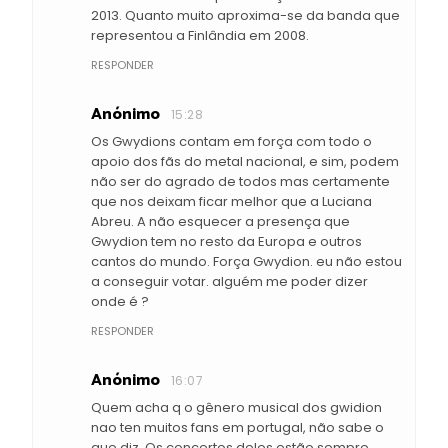
2013. Quanto muito aproxima-se da banda que
representou a Finlândia em 2008.
RESPONDER
Anónimo
15:28
Os Gwydions contam em força com todo o
apoio dos fãs do metal nacional, e sim, podem
não ser do agrado de todos mas certamente
que nos deixam ficar melhor que a Luciana
Abreu. A não esquecer a presença que
Gwydion tem no resto da Europa e outros
cantos do mundo. Força Gwydion. eu não estou
a conseguir votar. alguém me poder dizer
onde é ?
RESPONDER
Anónimo
16:07
Quem acha q o gênero musical dos gwidion
nao ten muitos fans em portugal, não sabe o
que diz. Os concertos deles estão sempre