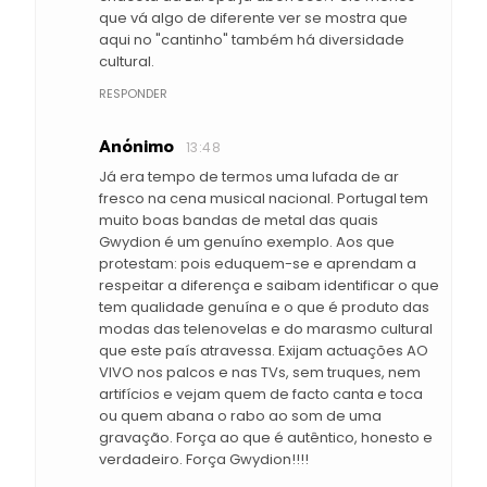
que vá algo de diferente ver se mostra que
aqui no "cantinho" também há diversidade
cultural.
RESPONDER
Anónimo
13:48
Já era tempo de termos uma lufada de ar
fresco na cena musical nacional. Portugal tem
muito boas bandas de metal das quais
Gwydion é um genuíno exemplo. Aos que
protestam: pois eduquem-se e aprendam a
respeitar a diferença e saibam identificar o que
tem qualidade genuína e o que é produto das
modas das telenovelas e do marasmo cultural
que este país atravessa. Exijam actuações AO
VIVO nos palcos e nas TVs, sem truques, nem
artifícios e vejam quem de facto canta e toca
ou quem abana o rabo ao som de uma
gravação. Força ao que é autêntico, honesto e
verdadeiro. Força Gwydion!!!!