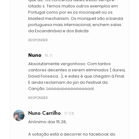
lotado s. Temos muitos outros exemplos em
Portugal como por ex os moonspell ou os
blasted mechanism. Os monspell são a banda
portuguesa mais internacional, enchem salas
da Escandinávia e dos Balcãs
RESPONDER
Nuno
16:11
Absolutamente vergonhoso. Com tantos
cantores decentes a serem eliminados ( áurea,
David Fonseca...), e estes é que chegam à Final.
E ainda reclamam do júri do Festival da
Canção. Looooooooooooooool.
RESPONDER
Nuno Carrilho
17:06
Anónimo das 15:28,
A votação está a decorrer no facebook do