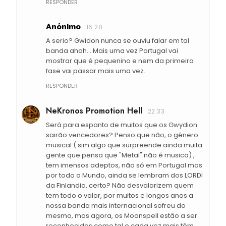
RESPONDER
Anónimo
16:28
A serio? Gwidon nunca se ouviu falar em tal
banda ahah... Mais uma vez Portugal vai
mostrar que é pequenino e nem da primeira
fase vai passar mais uma vez.
RESPONDER
NeKronos Promotion Hell
22:33
Será para espanto de muitos que os Gwydion
sairão vencedores? Penso que não, o gênero
musical ( sim algo que surpreende ainda muita
gente que pensa que "Metal" não é musica) ,
tem imensos adeptos, não só em Portugal mas
por todo o Mundo, ainda se lembram dos LORDI
da Finlandia, certo? Não desvalorizem quem
tem todo o valor, por muitos e longos anos a
nossa banda mais internacional sofreu do
mesmo, mas agora, os Moonspell estão a ser
reconhecidos como tal e cada vez mais têm