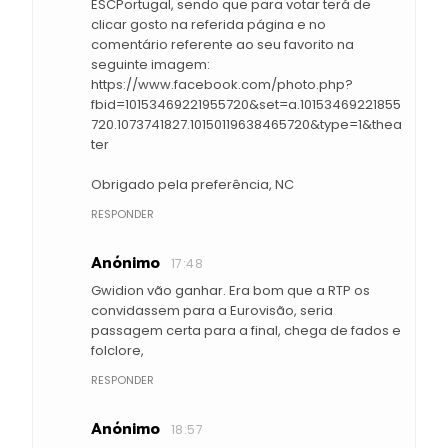
ESCPortugal, sendo que para votar terá de
clicar gosto na referida página e no
comentário referente ao seu favorito na
seguinte imagem:
https://www.facebook.com/photo.php?
fbid=10153469221955720&set=a.10153469221855
720.1073741827.10150119638465720&type=1&thea
ter
Obrigado pela preferência, NC
RESPONDER
Anónimo
17:48
Gwidion vão ganhar. Era bom que a RTP os
convidassem para a Eurovisão, seria
passagem certa para a final, chega de fados e
folclore,
RESPONDER
Anónimo
18:57