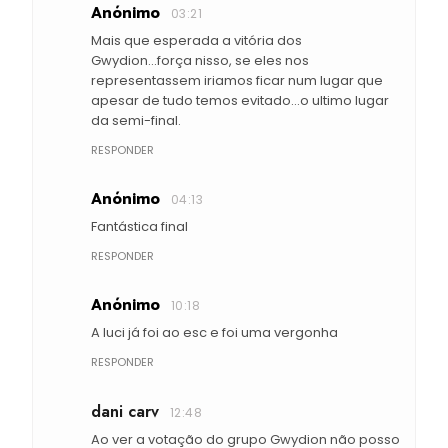
Anónimo
03:21
Mais que esperada a vitória dos
Gwydion...força nisso, se eles nos
representassem iriamos ficar num lugar que
apesar de tudo temos evitado...o ultimo lugar
da semi-final.
RESPONDER
Anónimo
04:13
Fantástica final
RESPONDER
Anónimo
10:18
A luci já foi ao esc e foi uma vergonha
RESPONDER
dani carv
12:48
Ao ver a votação do grupo Gwydion não posso