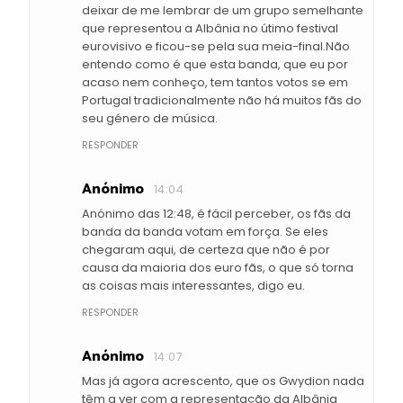
deixar de me lembrar de um grupo semelhante
que representou a Albânia no útimo festival
eurovisivo e ficou-se pela sua meia-final.Não
entendo como é que esta banda, que eu por
acaso nem conheço, tem tantos votos se em
Portugal tradicionalmente não há muitos fãs do
seu género de música.
RESPONDER
Anónimo
14:04
Anónimo das 12:48, é fácil perceber, os fãs da
banda da banda votam em força. Se eles
chegaram aqui, de certeza que não é por
causa da maioria dos euro fãs, o que só torna
as coisas mais interessantes, digo eu.
RESPONDER
Anónimo
14:07
Mas já agora acrescento, que os Gwydion nada
têm a ver com a representação da Albânia