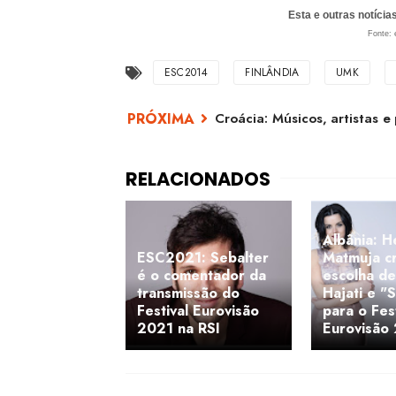
Esta e outras notíci
Fonte: 
ESC2014
FINLÂNDIA
UMK
Croácia: Músicos, artistas 
Albânia: H
ESC2021: Sebalter
Matmuja cr
é o comentador da
escolha de
transmissão do
Hajati e "
Festival Eurovisão
para o Fest
2021 na RSI
Eurovisão