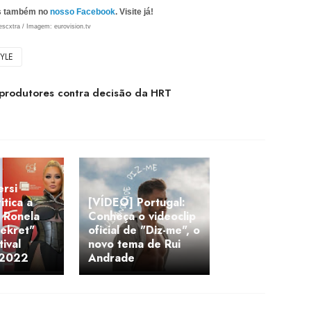
as também no
nosso Facebook
. Visite já!
escxtra / Imagem: eurovision.tv
YLE
e produtores contra decisão da HRT
ersi
itica a
[VÍDEO] Portugal:
 Ronela
Conheça o videoclip
Sekret"
oficial de "Diz-me", o
ival
novo tema de Rui
 2022
Andrade