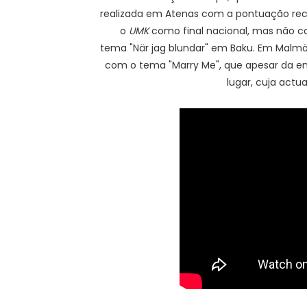
realizada em Atenas com a pontuação reco
o
UMK
como final nacional, mas não co
tema "När jag blundar" em Baku. Em Malmö, 
com o tema "Marry Me", que apesar da e
lugar, cuja actu