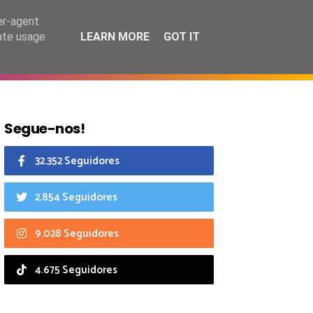
7 agosto 2026
er-agent
rate usage
LEARN MORE
GOT IT
CIAIS
CALENDÁRIO
Segue-nos!
32.352 Seguidores
2.854 Seguidores
9.028 Seguidores
4.675 Seguidores