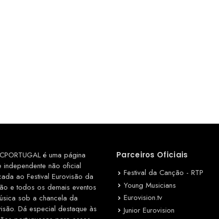
CPORTUGAL é uma página
Parceiros Oficiais
e independente não oficial
Festival da Canção - RTP
cada ao Festival Eurovisão da
Young Musicians
ão e todos os demais eventos
Eurovision.tv
úsica sob a chancela da
visão. Dá especial destaque às
Junior Eurovision