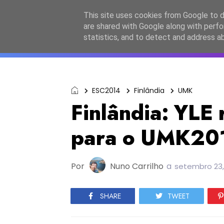
Início
Sobre a equipa
Contactos
Po
This site uses cookies from Google to de
are shared with Google along with perfo
ESC2027
JESC2026
F
statistics, and to detect and address a
ESC2014
Finlândia
UMK
Finlândia: YLE
para o UMK20
Por
Nuno Carrilho
a
setembro 23,
SHARE
TWEET