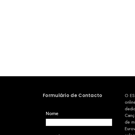
Formulário de Contacto
O ES
onlin
dedi
Nome
Canç
de m
Euro