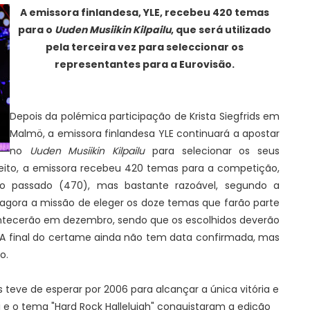
A emissora finlandesa, YLE, recebeu 420 temas
para o
Uuden Musiikin Kilpailu
, que será utilizado
pela terceira vez para seleccionar os
representantes para a Eurovisão.
Depois da polémica participação de Krista Siegfrids em
Malmö, a emissora finlandesa YLE continuará a apostar
no
Uuden Musiikin Kilpailu
para selecionar os seus
efeito, a emissora recebeu 420 temas para a competição,
o passado (470), mas bastante razoável, segundo a
á agora a missão de eleger os doze temas que farão parte
ontecerão em dezembro, sendo que os escolhidos deverão
 final do certame ainda não tem data confirmada, mas
o.
 teve de esperar por 2006 para alcançar a única vitória e
 e o tema "Hard Rock Hallelujah" conquistaram a edição