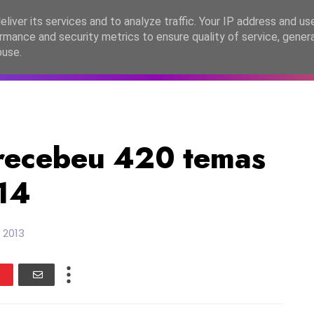
lítica de Privacidade
liver its services and to analyze traffic. Your IP address and us
rmance and security metrics to ensure quality of service, gene
C2026
EASC2026
PORTUGAL
LANÇAMENTOS
ESPE
buse.
 recebeu 420 temas
14
 2013