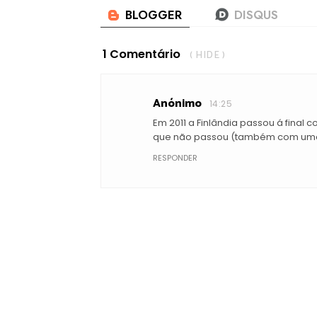
1 Comentário
( HIDE )
Anónimo
14:25
Em 2011 a Finlândia passou á final c
que não passou (também com uma
RESPONDER