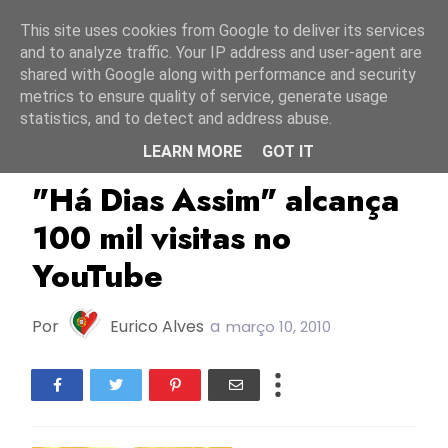
Início
8 agosto 2026
This site uses cookies from Google to deliver its services
and to analyze traffic. Your IP address and user-agent are
shared with Google along with performance and security
metrics to ensure quality of service, generate usage
statistics, and to detect and address abuse.
LEARN MORE
GOT IT
ESC2010
FC2010
"Há Dias Assim" alcança
100 mil visitas no
YouTube
Por
Eurico Alves
a
março 10, 2010