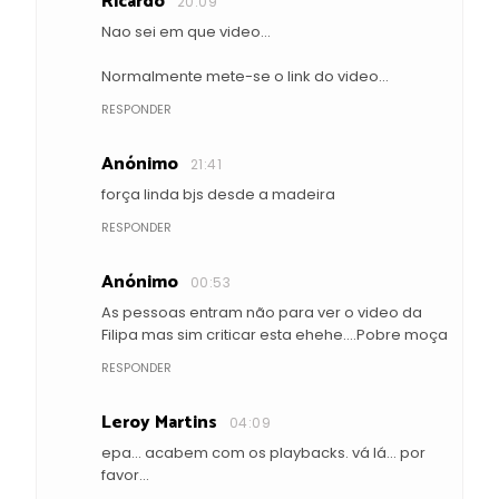
Ricardo
20:09
Nao sei em que video...
Normalmente mete-se o link do video...
RESPONDER
Anónimo
21:41
força linda bjs desde a madeira
RESPONDER
Anónimo
00:53
As pessoas entram não para ver o video da
Filipa mas sim criticar esta ehehe....Pobre moça
RESPONDER
Leroy Martins
04:09
epa... acabem com os playbacks. vá lá... por
favor...