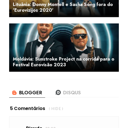
Lituânia: Donny Montell e Sasha Song fora do
'Eurovizijos 2020'
Moldávia: Sunstroke Project na corrida para o
Festival Eurovisão 2023
5 Comentários
( HIDE )