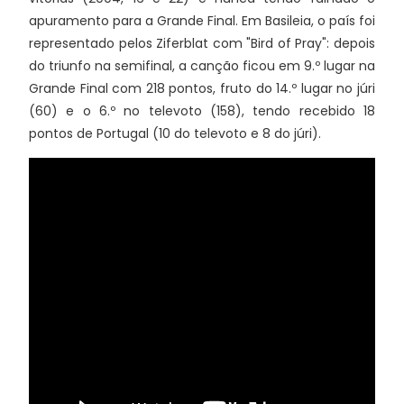
apuramento para a Grande Final. Em Basileia, o país foi
representado pelos Ziferblat com "Bird of Pray": depois
do triunfo na semifinal, a canção ficou em 9.º lugar na
Grande Final com 218 pontos, fruto do 14.º lugar no júri
(60) e o 6.º no televoto (158), tendo recebido 18
pontos de Portugal (10 do televoto e 8 do júri).