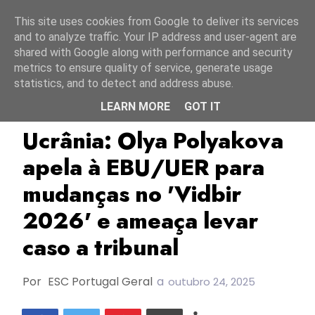
Início
7 agosto 2026
This site uses cookies from Google to deliver its services
and to analyze traffic. Your IP address and user-agent are
shared with Google along with performance and security
metrics to ensure quality of service, generate usage
statistics, and to detect and address abuse.
LEARN MORE
GOT IT
Olya Polyakova
Suspilne
TOP
Ucrânia: Olya Polyakova
apela à EBU/UER para
mudanças no 'Vidbir
2026' e ameaça levar
caso a tribunal
Por
ESC Portugal Geral
a
outubro 24, 2025