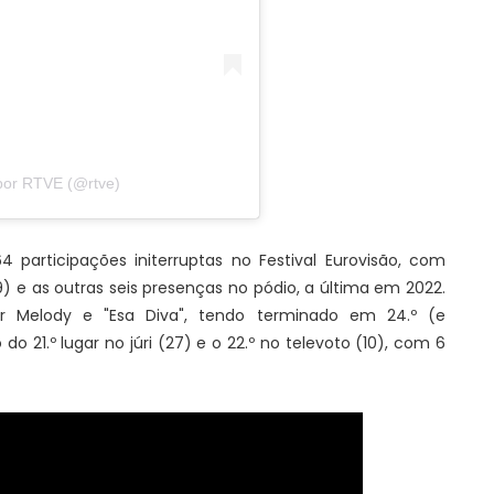
por RTVE (@rtve)
participações initerruptas no Festival Eurovisão, com
9) e as outras seis presenças no pódio, a última em 2022.
por Melody e "Esa Diva", tendo terminado em 24.º (e
o 21.º lugar no júri (27) e o 22.º no televoto (10), com 6