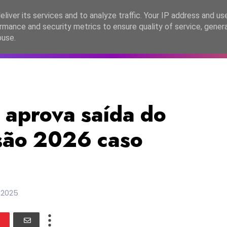
lítica de Privacidade
liver its services and to analyze traffic. Your IP address and us
rmance and security metrics to ensure quality of service, gene
C2026
EASC2026
PORTUGAL
LANÇAMENTOS
ESPE
buse.
 aprova saída do
isão 2026 caso
 2025