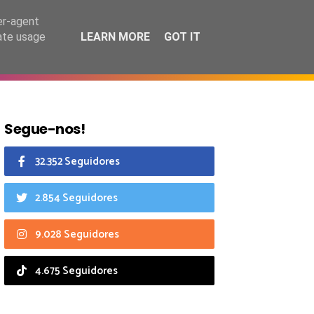
9 agosto 2026
er-agent
rate usage
LEARN MORE
GOT IT
CIAIS
CALENDÁRIO
Segue-nos!
32.352 Seguidores
2.854 Seguidores
9.028 Seguidores
4.675 Seguidores