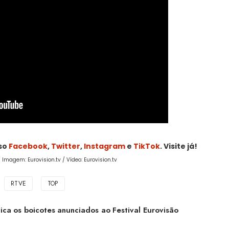
sso
Facebook
,
Twitter
,
Instagram
e
TikTok
. Visite já!
 Imagem: Eurovision.tv / Vídeo: Eurovision.tv
RTVE
TOP
ica os boicotes anunciados ao Festival Eurovisão