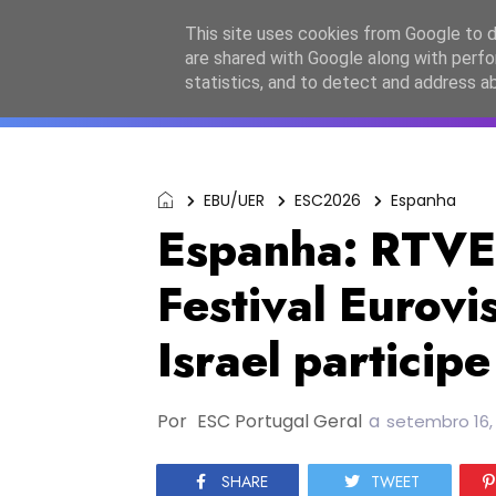
Início
Sobre a equipa
Contactos
Po
This site uses cookies from Google to de
are shared with Google along with perfo
ESC2027
JESC2026
F
statistics, and to detect and address a
EBU/UER
ESC2026
Espanha
Espanha: RTVE
Festival Eurov
Israel participe
Por
ESC Portugal Geral
a
setembro 16,
SHARE
TWEET