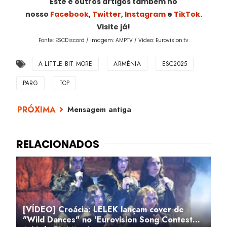
Este e outros artigos também no
nosso
Facebook
,
Twitter
,
Instagram
e
TikTok
.
Visite já!
Fonte: ESCDiscord / Imagem: AMPTV / Vídeo: Eurovision.tv
A LITTLE BIT MORE
ARMÉNIA
ESC2025
PARG
TOP
Mensagem antiga
[VÍDEO] Croácia: LELEK lançam cover de
"Wild Dances" no 'Eurovision Song Contest...