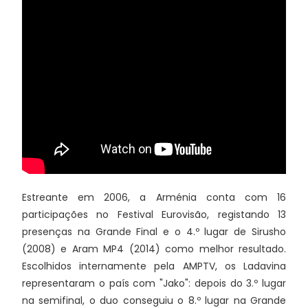
Estreante em 2006, a Arménia conta com 16
participações no Festival Eurovisão, registando 13
presenças na Grande Final e o 4.º lugar de Sirusho
(2008) e Aram MP4 (2014) como melhor resultado.
Escolhidos internamente pela AMPTV, os Ladavina
representaram o país com "Jako": depois do 3.º lugar
na semifinal, o duo conseguiu o 8.º lugar na Grande