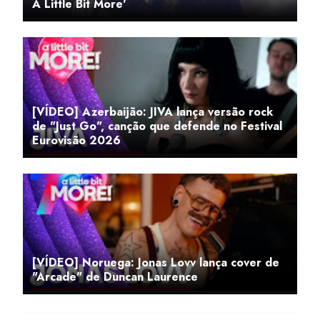
A Little Bit More'
[VÍDEO] Azerbaijão: JIVA lança versão rock
de "Just Go", canção que defende no Festival
Eurovisão 2026
[VÍDEO] Noruega: Jonas Lovv lança cover de
"Arcade" de Duncan Laurence