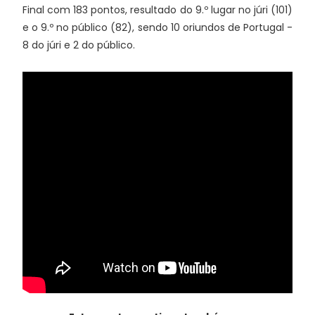
Final com 183 pontos, resultado do 9.º lugar no júri (101)
e o 9.º no público (82), sendo 10 oriundos de Portugal -
8 do júri e 2 do público.