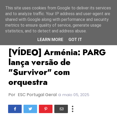
Início
8 agosto 2026
This site uses cookies from Google to deliver its services
and to analyze traffic. Your IP address and user-agent are
shared with Google along with performance and security
metrics to ensure quality of service, generate usage
statistics, and to detect and address abuse.
LEARN MORE
GOT IT
A Little Bit More
Arménia
ESC2025
[VÍDEO] Arménia: PARG
lança versão de
"Survivor" com
orquestra
Por
ESC Portugal Geral
a
maio 05, 2025