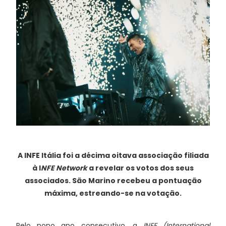
A INFE Itália foi a décima oitava associação filiada
à I
NFE Network
a revelar os votos dos seus
associados. São Marino recebeu a pontuação
máxima, estreando-se na votação.
Pelo nono ano consecutivo, a
INFE (I
nternational