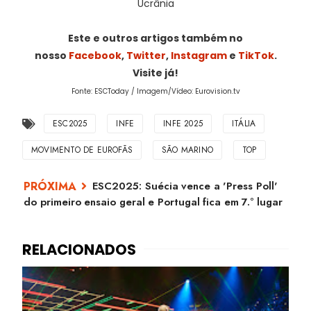
Ucrânia
Este e outros artigos também no
nosso
Facebook
,
Twitter
,
Instagram
e
TikTok
.
Visite já!
Fonte: ESCToday / Imagem/Vídeo: Eurovision.tv
ESC2025
INFE
INFE 2025
ITÁLIA
MOVIMENTO DE EUROFÃS
SÃO MARINO
TOP
ESC2025: Suécia vence a 'Press Poll'
do primeiro ensaio geral e Portugal fica em 7.º lugar