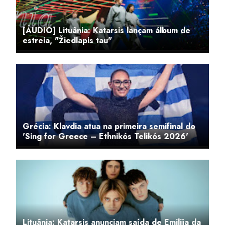
[ÁUDIO] Lituânia: Katarsis lançam álbum de
estreia, "Žiedlapis tau"
Grécia: Klavdia atua na primeira semifinal do
'Sing for Greece – Ethnikós Telikós 2026'
Lituânia: Katarsis anunciam saída de Emilija da