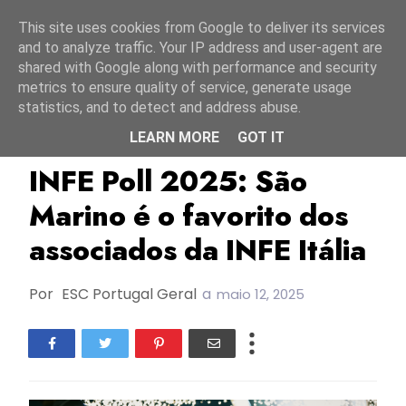
Início
7 agosto 2026
This site uses cookies from Google to deliver its services
and to analyze traffic. Your IP address and user-agent are
shared with Google along with performance and security
metrics to ensure quality of service, generate usage
statistics, and to detect and address abuse.
LEARN MORE
GOT IT
ESC2025
INFE
INFE 2025
INFE Poll 2025: São
Marino é o favorito dos
associados da INFE Itália
Por
ESC Portugal Geral
a
maio 12, 2025