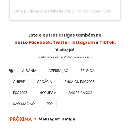
Uma publicação partilhada por Eurovision Song Contest (@eurovision)
Este e outros artigos também no
nosso
Facebook
,
Twitter
,
Instagram
e
TikTok
.
Visite já!
Fonte, Imagem e Vídeo: Eurovision.tv
ALBÂNIA
AZERBAIJÃO
BÉLGICA
CHIPRE
CROÁCIA
ENSAIOS ESC2025
ESC2025
NORUEGA
PAÍSES BAIXOS
SÃO MARINO
TOP
Mensagem antiga