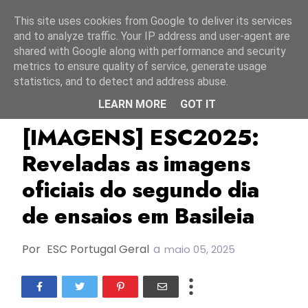
Início
6 agosto 2026
This site uses cookies from Google to deliver its services
and to analyze traffic. Your IP address and user-agent are
shared with Google along with performance and security
metrics to ensure quality of service, generate usage
statistics, and to detect and address abuse.
LEARN MORE
GOT IT
Albânia
Azerbaijão
Bélgica
[IMAGENS] ESC2025:
Reveladas as imagens
oficiais do segundo dia
de ensaios em Basileia
Por
ESC Portugal Geral
a
maio 05, 2025