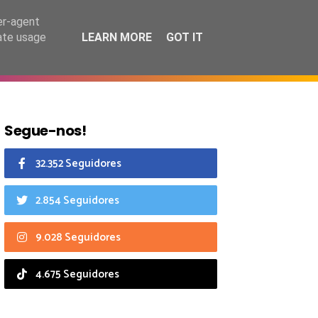
7 agosto 2026
er-agent
rate usage
LEARN MORE
GOT IT
CIAIS
CALENDÁRIO
Segue-nos!
32.352 Seguidores
2.854 Seguidores
9.028 Seguidores
4.675 Seguidores