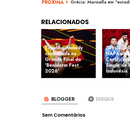
Grécia: Marinella em "esta
Espanha: Melody
"Deslocad
confirmada na
NAPA alca
Grande Final do
Certificaç
'Benidorm Fest
Single de 
2026'
Indonésia
Sem Comentários