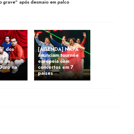
do grave" após desmaio em palco
o" dos
[AGENDA] NAPA
nça
anunciam tournée
ão de
europeia com
Ouro na
concertos em 7
países