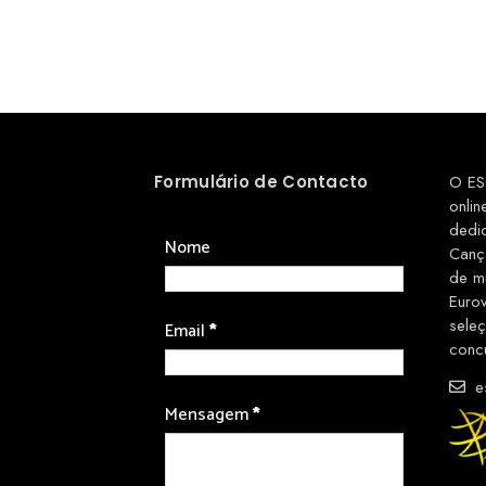
Formulário de Contacto
O ES
onlin
dedi
Nome
Canç
de m
Euro
sele
Email
*
conc
es
Mensagem
*