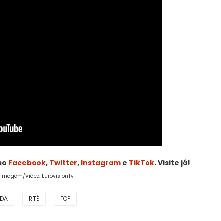
sso
Facebook
,
Twitter
,
Instagram
e
TikTok
. Visite já!
/Imagem/Vídeo: EurovisionTv
NDA
RTÉ
TOP