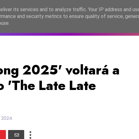
lítica de Privacidade
liver its services and to analyze traffic. Your IP address and us
rmance and security metrics to ensure quality of service, gene
C2026
EASC2026
PORTUGAL
LANÇAMENTOS
ESPE
buse.
ong 2025' voltará a
o 'The Late Late
 2024