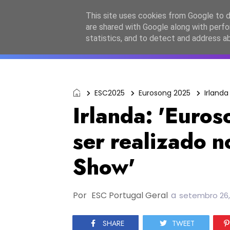
Início
Sobre a equipa
Contactos
Po
This site uses cookies from Google to de
are shared with Google along with perfo
ESC2027
JESC2026
F
statistics, and to detect and address a
ESC2025
Eurosong 2025
Irlanda
Irlanda: 'Euros
ser realizado n
Show'
Por
ESC Portugal Geral
a
setembro 26,
SHARE
TWEET