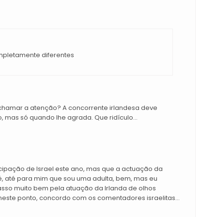
mpletamente diferentes
m chamar a atenção? A concorrente irlandesa deve
 mas só quando lhe agrada. Que ridículo...
ipação de Israel este ano, mas que a actuação da
 é, até para mim que sou uma adulta, bem, mas eu
passo muito bem pela atuação da Irlanda de olhos
o, neste ponto, concordo com os comentadores israelitas...