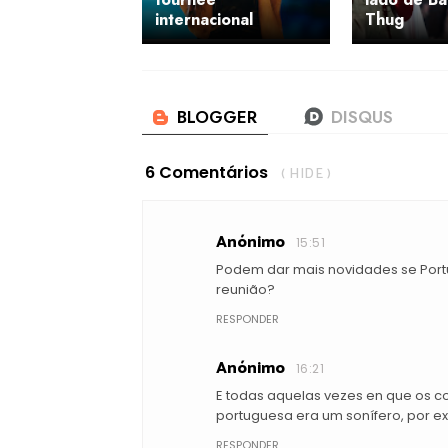
internacional
Thug
6 Comentários
( HIDE )
Anónimo
15:51
Podem dar mais novidades se Portu
reunião?
RESPONDER
Anónimo
16:21
E todas aquelas vezes en que os 
portuguesa era um sonífero, por exem
RESPONDER