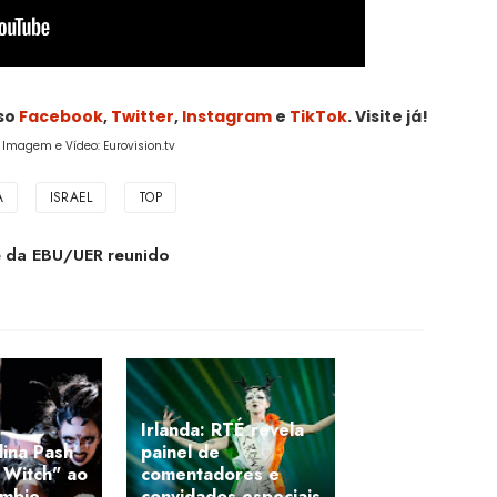
sso
Facebook
,
Twitter
,
Instagram
e
TikTok
. Visite já!
/ Imagem e Vídeo: Eurovision.tv
A
ISRAEL
TOP
e da EBU/UER reunido
Irlanda: RTÉ revela
ina Pash
painel de
 Witch" ao
comentadores e
ambie
convidados especiais