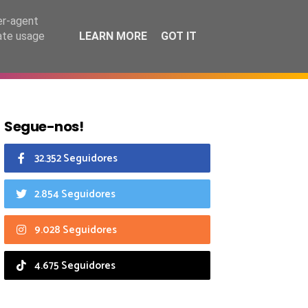
7 agosto 2026
er-agent
rate usage
LEARN MORE
GOT IT
CIAIS
CALENDÁRIO
Segue-nos!
32.352 Seguidores
2.854 Seguidores
9.028 Seguidores
4.675 Seguidores