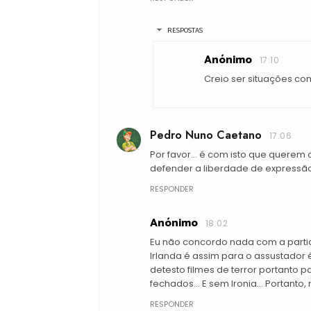
RESPOSTAS
Anónimo
17:10
Creio ser situações co
Pedro Nuno Caetano
17:06
Por favor... é com isto que quere
defender a liberdade de expressão,
RESPONDER
Anónimo
18:02
Eu não concordo nada com a partic
Irlanda é assim para o assustador
detesto filmes de terror portanto 
fechados... E sem Ironia... Portant
RESPONDER