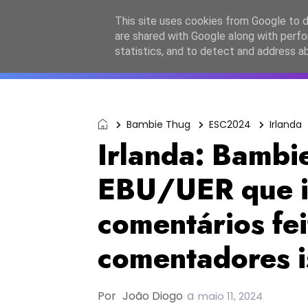
Início
Sobre a equipa
Contactos
Po
This site uses cookies from Google to de
are shared with Google along with perfo
ESC2027
JESC2026
F
statistics, and to detect and address a
Bambie Thug
ESC2024
Irlanda
Irlanda: Bambi
EBU/UER que i
comentários fei
comentadores i
Por
João Diogo
a
maio 11, 2024