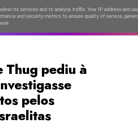
lítica de Privacidade
liver its services and to analyze traffic. Your IP address and us
rmance and security metrics to ensure quality of service, gene
C2026
EASC2026
PORTUGAL
LANÇAMENTOS
ESPE
buse.
e Thug pediu à
nvestigasse
tos pelos
sraelitas