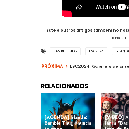
Este e outros artigos também no no
Fonte: RTE 
BAMBIE THUG
ESC2024
IRLAND
ESC2024: Gabinete de cris
[AGENDA] Irlanda:
[VÍDEO] Al
Bambie Thug anuncia
lança "Bad
tournée
lado de B