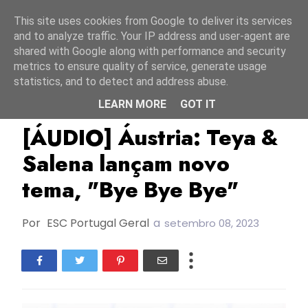
Início
7 agosto 2026
This site uses cookies from Google to deliver its services
and to analyze traffic. Your IP address and user-agent are
shared with Google along with performance and security
metrics to ensure quality of service, generate usage
statistics, and to detect and address abuse.
LEARN MORE
GOT IT
Áustria
ESC2023
Novos Lançamentos
[ÁUDIO] Áustria: Teya &
Salena lançam novo
tema, "Bye Bye Bye"
Por
ESC Portugal Geral
a
setembro 08, 2023