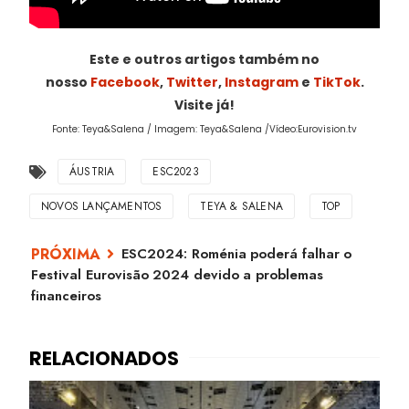
Este e outros artigos também no
nosso
Facebook
,
Twitter
,
Instagram
e
TikTok
.
Visite já!
Fonte: Teya&Salena / Imagem: Teya&Salena /Vídeo:Eurovision.tv
ÁUSTRIA
ESC2023
NOVOS LANÇAMENTOS
TEYA & SALENA
TOP
ESC2024: Roménia poderá falhar o
Festival Eurovisão 2024 devido a problemas
financeiros