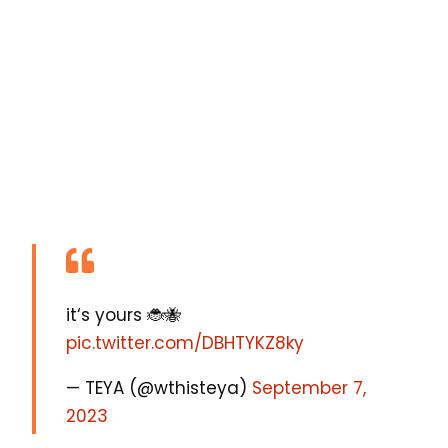
it‘s yours 🐞🐝
pic.twitter.com/DBHTYKZ8ky
— TEYA (@wthisteya)
September 7,
2023