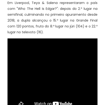
Em Liverpool, Teya & Salena representaram o país
com "Who The Hell Is Edgar?": depois do 2.º lugar na
semifinal, culminando no primeiro apuramento desde
2018, a dupla alcançou o 15.º lugar na Grande Final
com 120 pontos, fruto do 8.º lugar no júri (104) e o 22.º
lugar no televoto (16).