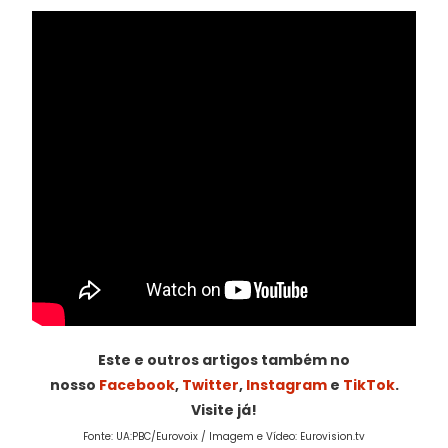
Este e outros artigos também no
nosso
Facebook
,
Twitter
,
Instagram
e
TikTok
.
Visite já!
Fonte: UA:PBC/Eurovoix / Imagem e Vídeo: Eurovision.tv