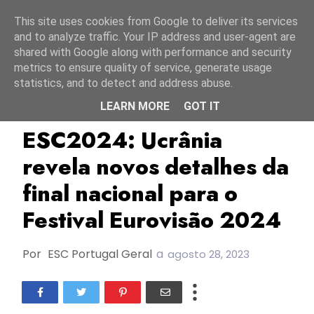
Início
8 agosto 2026
This site uses cookies from Google to deliver its services
and to analyze traffic. Your IP address and user-agent are
shared with Google along with performance and security
metrics to ensure quality of service, generate usage
statistics, and to detect and address abuse.
LEARN MORE
GOT IT
ESC2024
Pianoboy
TOP
ESC2024: Ucrânia
revela novos detalhes da
final nacional para o
Festival Eurovisão 2024
Por
ESC Portugal Geral
a
agosto 28, 2023