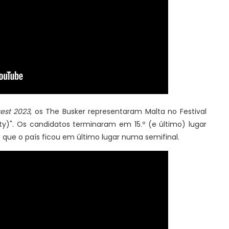
est 2023
, os The Busker representaram Malta no Festival
)". Os candidatos terminaram em 15.º (e último) lugar
 que o país ficou em último lugar numa semifinal.