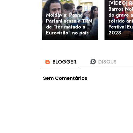
[VÍDEO] R
Barros Nob
Moldávia: Pasha
do grave a
Parfani acusa a TRM
sofrido an
de "ter matado a
Festival E
Eurovisão" no país
2023
Sem Comentários