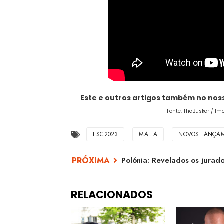
Este e outros artigos também no no
Fonte: TheBusker / Im
ESC2023
MALTA
NOVOS LANÇA
Polónia: Revelados os jurad