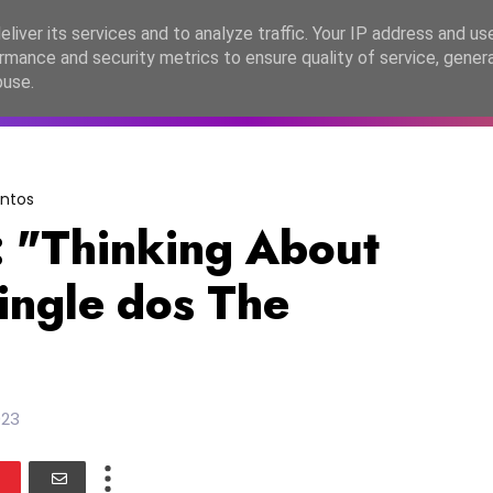
lítica de Privacidade
liver its services and to analyze traffic. Your IP address and us
rmance and security metrics to ensure quality of service, gene
C2026
EASC2026
PORTUGAL
LANÇAMENTOS
ESPE
buse.
ntos
 "Thinking About
ingle dos The
023