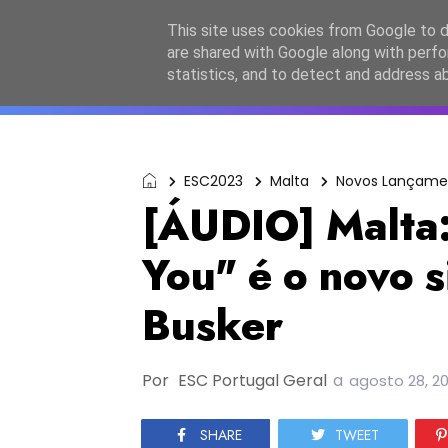
Início
Sobre a equipa
Contactos
Po
This site uses cookies from Google to de
are shared with Google along with perfo
ESC2027
JESC2026
F
statistics, and to detect and address a
ESC2023
Malta
Novos Lançame
[ÁUDIO] Malta:
You" é o novo s
Busker
Por
ESC Portugal Geral
a
agosto 28, 2
SHARE
TWEET