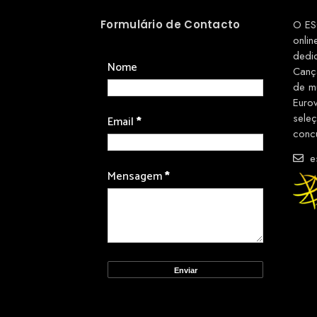
Formulário de Contacto
O ES
onlin
dedi
Nome
Canç
de m
Euro
sele
Email
*
conc
es
Mensagem
*