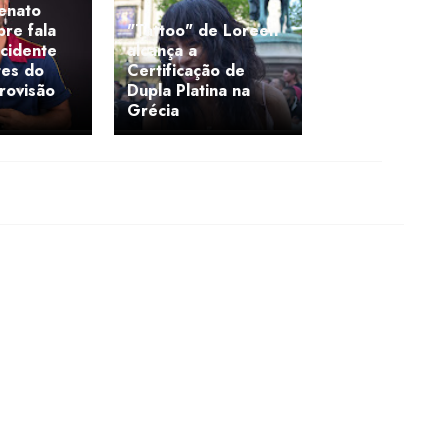
enato
re fala
"Tattoo" de Loreen
cidente
alcança a
tes do
Certificação de
urovisão
Dupla Platina na
Grécia