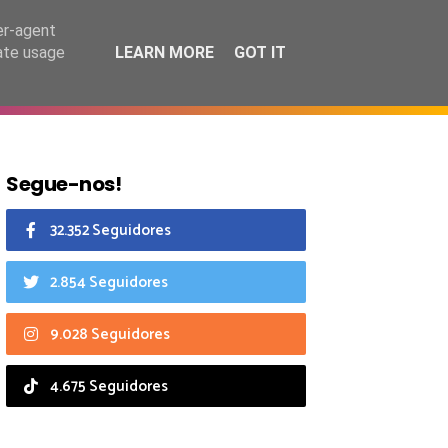
9 agosto 2026
er-agent
rate usage
LEARN MORE
GOT IT
CIAIS
CALENDÁRIO
Segue-nos!
32.352 Seguidores
2.854 Seguidores
9.028 Seguidores
4.675 Seguidores