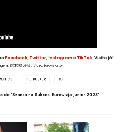
sso
Facebook
,
Twitter
,
Instagram
e
TikTok
. Visite já!
agem: ESCPORTUGAL / Vídeo: Eurovision.tv
MENTOS
THE BUSKER
TOP
os do 'Szansa na Sukces: Eurowizja Junior 2023'