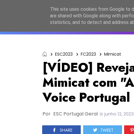
Início
Sobre a equipa
Contactos
Po
This site uses cookies from Google to de
are shared with Google along with perfo
ESC2027
JESC2026
F
statistics, and to detect and address a
ESC2023
FC2023
Mimicat
[VÍDEO] Reveja
Mimicat com "A
Voice Portugal 
Por
ESC Portugal Geral
a
junho 12, 2023
SHARE
TWEET