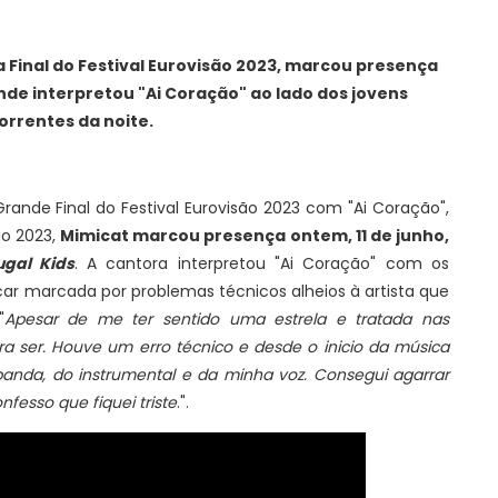
 Final do Festival Eurovisão 2023, marcou presença
onde interpretou "Ai Coração" ao lado dos jovens
orrentes da noite.
Grande Final do Festival Eurovisão 2023 com "Ai Coração",
o 2023,
Mimicat marcou presença ontem, 11 de junho,
ugal Kids
. A cantora interpretou "Ai Coração" com os
car marcada por problemas técnicos alheios à artista que
"
Apesar de me ter sentido uma estrela e tratada nas
ra ser. Houve um erro técnico e desde o inicio da música
banda, do instrumental e da minha voz. Consegui agarrar
esso que fiquei triste
.".