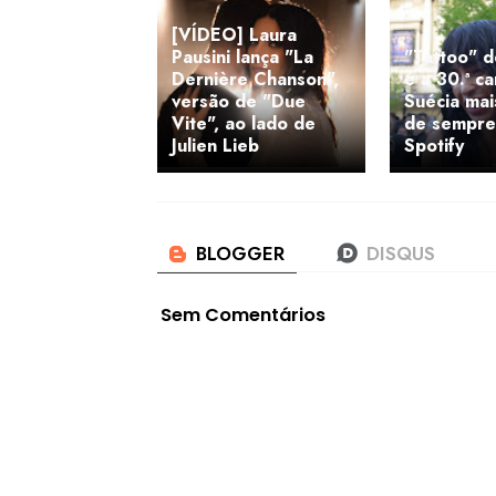
[VÍDEO] Laura
Pausini lança "La
"Tattoo" 
Dernière Chanson",
é a 30.ª c
versão de "Due
Suécia mai
Vite", ao lado de
de sempre
Julien Lieb
Spotify
Sem Comentários