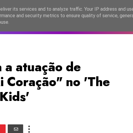
lítica de Privacidade
liver its services and to analyze traffic. Your IP address and us
rmance and security metrics to ensure quality of service, gene
C2026
EASC2026
PORTUGAL
LANÇAMENTOS
ESPE
buse.
 a atuação de
i Coração" no 'The
Kids'