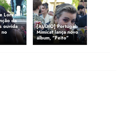
de Loreen
anção da
s ouvida
[ÁUDIO] Portugal:
 no
Mimicat lança novo
álbum, "Peito"