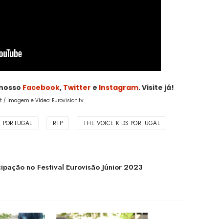
 nosso
Facebook
,
Twitter
e
Instagram
. Visite já!
t / Imagem e Vídeo: Eurovision.tv
PORTUGAL
RTP
THE VOICE KIDS PORTUGAL
ipação no Festival Eurovisão Júnior 2023