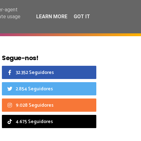
6 agosto 2026
er-agent
rate usage
LEARN MORE
GOT IT
CIAIS
CALENDÁRIO
Segue-nos!
32.352 Seguidores
2.854 Seguidores
9.028 Seguidores
4.675 Seguidores