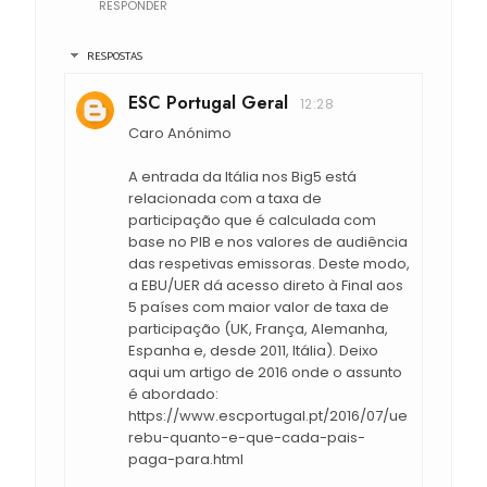
RESPONDER
RESPOSTAS
ESC Portugal Geral
12:28
Caro Anónimo
A entrada da Itália nos Big5 está
relacionada com a taxa de
participação que é calculada com
base no PIB e nos valores de audiência
das respetivas emissoras. Deste modo,
a EBU/UER dá acesso direto à Final aos
5 países com maior valor de taxa de
participação (UK, França, Alemanha,
Espanha e, desde 2011, Itália). Deixo
aqui um artigo de 2016 onde o assunto
é abordado:
https://www.escportugal.pt/2016/07/ue
rebu-quanto-e-que-cada-pais-
paga-para.html