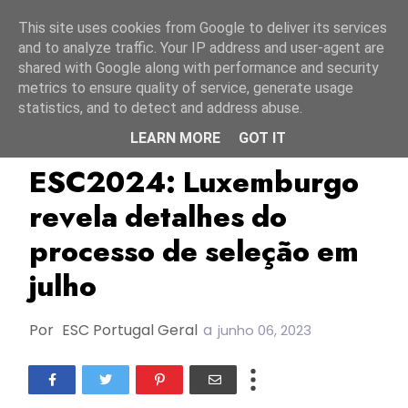
Início
7 agosto 2026
This site uses cookies from Google to deliver its services
and to analyze traffic. Your IP address and user-agent are
shared with Google along with performance and security
metrics to ensure quality of service, generate usage
statistics, and to detect and address abuse.
LEARN MORE
GOT IT
ESC2023
Luxemburgo
RTL
ESC2024: Luxemburgo
revela detalhes do
processo de seleção em
julho
Por
ESC Portugal Geral
a
junho 06, 2023