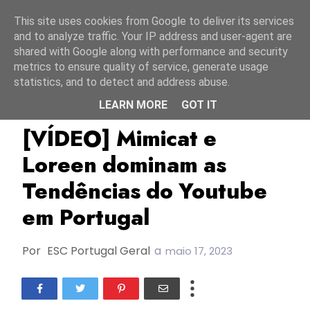
Início
7 agosto 2026
This site uses cookies from Google to deliver its services
and to analyze traffic. Your IP address and user-agent are
shared with Google along with performance and security
metrics to ensure quality of service, generate usage
statistics, and to detect and address abuse.
LEARN MORE
GOT IT
ESC2023
Loreen
Mimicat
[VÍDEO] Mimicat e
Loreen dominam as
Tendências do Youtube
em Portugal
Por
ESC Portugal Geral
a
maio 17, 2023