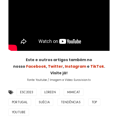
Este e outros artigos também no
nosso
Facebook
,
Twitter
,
Instagram
e
TikTok
.
Visite já!
Fonte: Youtube / Imagem e Vídeo: Eurovision.tv
ESC2023
LOREEN
MIMICAT
PORTUGAL
SUÉCIA
TENDÊNCIAS
TOP
YOUTUBE