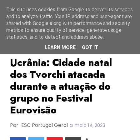
Início
7 agosto 2026
This site uses cookies from Google to deliver its services
and to analyze traffic. Your IP address and user-agent are
shared with Google along with performance and security
metrics to ensure quality of service, generate usage
statistics, and to detect and address abuse.
LEARN MORE
GOT IT
ESC2023
Rússia
TOP
Ucrânia: Cidade natal
dos Tvorchi atacada
durante a atuação do
grupo no Festival
Eurovisão
Por
ESC Portugal Geral
a
maio 14, 2023