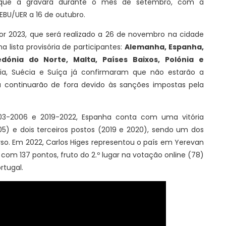
 que a gravará durante o mês de setembro, com a
EBU/UER a 16 de outubro.
ior 2023, que será realizado a 26 de novembro na cidade
 lista provisória de participantes:
Alemanha, Espanha,
cedónia do Norte, Malta, Países Baixos, Polónia e
ânia, Suécia e Suíça já confirmaram que não estarão a
ia continuarão de fora devido às sanções impostas pela
003-2006 e 2019-2022, Espanha conta com uma vitória
05) e dois terceiros postos (2019 e 2020), sendo um dos
so. Em 2022, Carlos Higes representou o país em Yerevan
com 137 pontos, fruto do 2.º lugar na votação online (78)
ortugal.