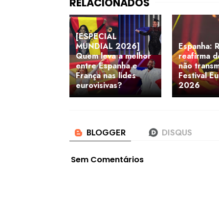
[ESPECIAL
MUNDIAL 2026]
Espanha: 
Quem leva a melhor
reafirma d
entre Espanha e
não transm
França nas lides
Festival E
eurovisivas?
2026
Sem Comentários