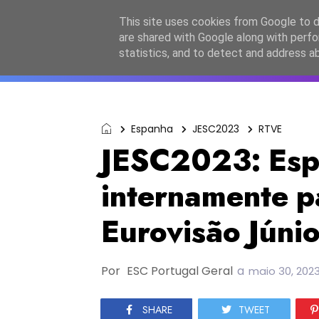
Início
Sobre a equipa
Contactos
Po
This site uses cookies from Google to de
are shared with Google along with perfo
ESC2027
JESC2026
F
statistics, and to detect and address a
Espanha
JESC2023
RTVE
JESC2023: Esp
internamente pa
Eurovisão Júni
Por
ESC Portugal Geral
a
maio 30, 202
SHARE
TWEET