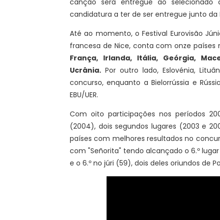
canção será entregue ao selecionado
candidatura a ter de ser entregue junto da 
Até ao momento, o Festival Eurovisão Jún
francesa de Nice, conta com onze países na
França, Irlanda, Itália, Geórgia, Ma
Ucrânia
.
Por outro lado, Eslovénia, Litu
concurso, enquanto a Bielorrússia e Rúss
EBU/UER.
Com oito participações nos períodos 2
(2004), dois segundos lugares (2003 e 20
países com melhores resultados no concur
com "Señorita" tendo alcançado o 6.º lugar 
e o 6.º no júri (59), dois deles oriundos de P