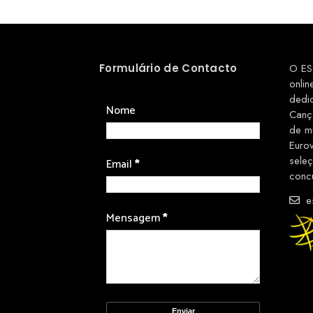
Formulário de Contacto
O ES
onlin
dedi
Nome
Canç
de m
Euro
sele
Email
*
conc
es
Mensagem
*