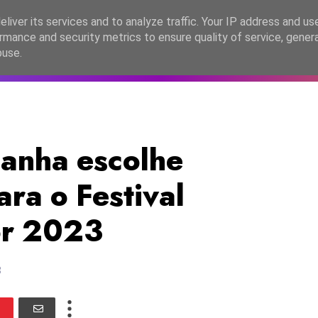
lítica de Privacidade
liver its services and to analyze traffic. Your IP address and us
rmance and security metrics to ensure quality of service, gene
C2026
EASC2026
PORTUGAL
LANÇAMENTOS
ESPE
buse.
anha escolhe
ra o Festival
or 2023
3