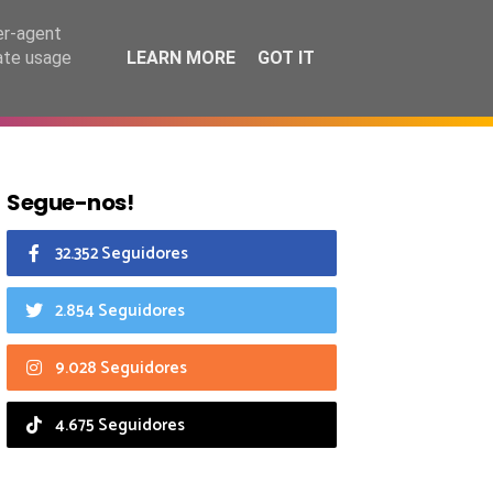
9 agosto 2026
er-agent
rate usage
LEARN MORE
GOT IT
CIAIS
CALENDÁRIO
Segue-nos!
32.352 Seguidores
2.854 Seguidores
9.028 Seguidores
4.675 Seguidores