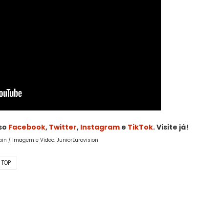
sso
Facebook
,
Twitter
,
Instagram
e
TikTok
. Visite já!
ain / Imagem e Vídeo: JuniorEurovision
TOP