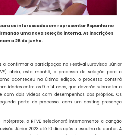
s para os interessados em representar Espanha no
firmando uma nova seleção interna. As inscrições
nam a 26 de junho.
 a confirmar a participação no Festival Eurovisão Júnior
TVE) abriu, esta manhã, o processo de seleção para o
 como aconteceu na última edição, o processo constirá
com idades entre os 9 e 14 anos, que deverão submeter a
nte com dois vídeos com desempenhos dos próprios. Os
segunda parte do processo, com um casting presença
 intérprete, a RTVE selecionará internamente a canção
ovisão Júnior 2023 até 10 dias após a escolha do cantor. A