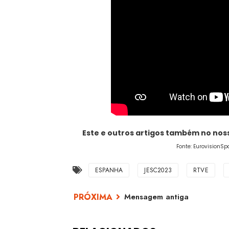
Este e outros artigos também no no
Fonte: EurovisionSp
ESPANHA
JESC2023
RTVE
Mensagem antiga