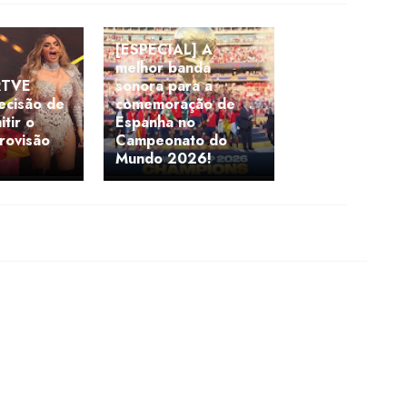
[ESPECIAL] A
melhor banda
RTVE
sonora para a
ecisão de
comemoração de
itir o
Espanha no
urovisão
Campeonato do
Mundo 2026!