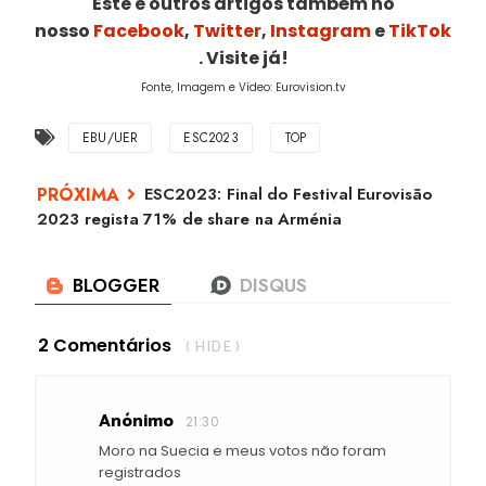
Este e outros artigos também no
nosso
Facebook
,
Twitter
,
Instagram
e
TikTok
. Visite já!
Fonte, Imagem e Vídeo: Eurovision.tv
EBU/UER
ESC2023
TOP
ESC2023: Final do Festival Eurovisão
2023 regista 71% de share na Arménia
2 Comentários
( HIDE )
Anónimo
21:30
Moro na Suecia e meus votos não foram
registrados