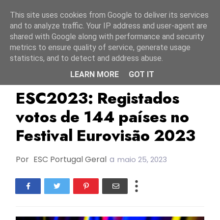
Início
7 agosto 2026
This site uses cookies from Google to deliver its services
and to analyze traffic. Your IP address and user-agent are
shared with Google along with performance and security
metrics to ensure quality of service, generate usage
statistics, and to detect and address abuse.
LEARN MORE
GOT IT
EBU/UER
ESC2023
TOP
ESC2023: Registados
votos de 144 países no
Festival Eurovisão 2023
Por
ESC Portugal Geral
a
maio 25, 2023