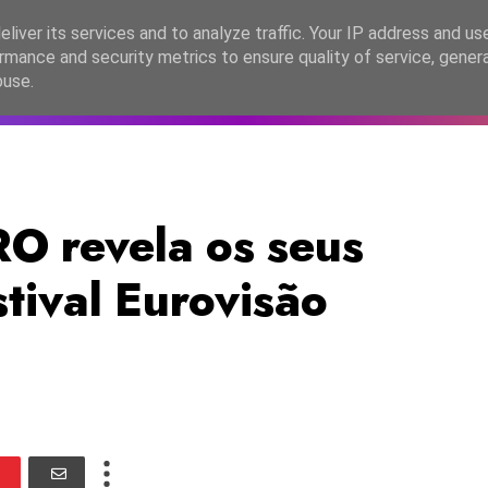
lítica de Privacidade
liver its services and to analyze traffic. Your IP address and us
rmance and security metrics to ensure quality of service, gene
C2026
EASC2026
PORTUGAL
LANÇAMENTOS
ESPE
buse.
 revela os seus
stival Eurovisão