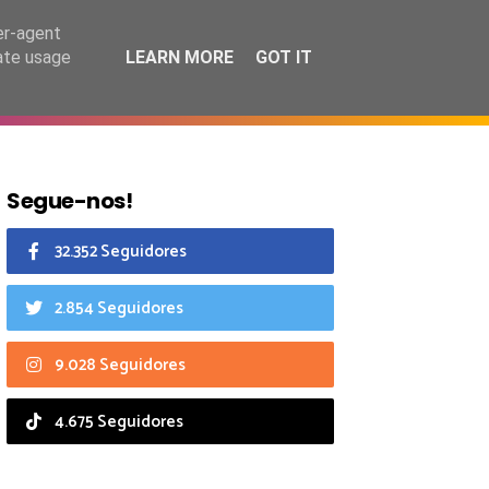
7 agosto 2026
er-agent
rate usage
LEARN MORE
GOT IT
CIAIS
CALENDÁRIO
Segue-nos!
32.352 Seguidores
2.854 Seguidores
9.028 Seguidores
4.675 Seguidores