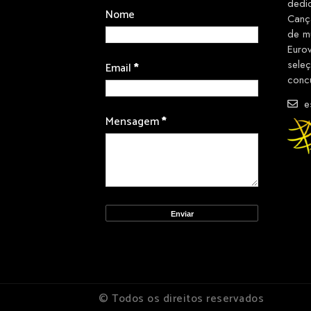
dedi
Nome
Canç
de m
Euro
sele
Email
*
conc
es
Mensagem
*
© Todos os direitos reservados