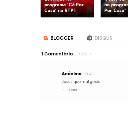
programa 'Cá Por
no progra
Casa' na RTP1
Por Casa"
1 Comentário
( HIDE )
Anónimo
18:43
Jesus que mal gosto
RESPONDER