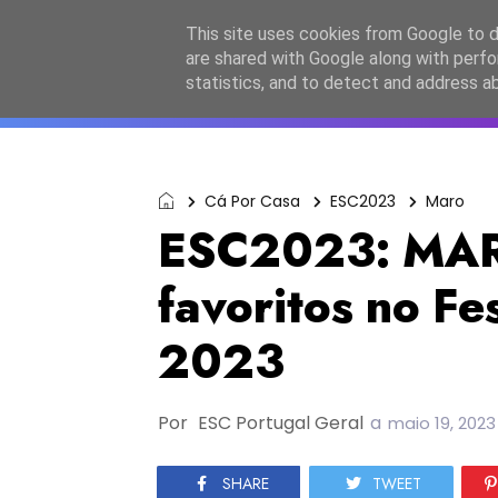
Início
Sobre a equipa
Contactos
Po
This site uses cookies from Google to de
are shared with Google along with perfo
ESC2027
JESC2026
F
statistics, and to detect and address a
Cá Por Casa
ESC2023
Maro
ESC2023: MARO
favoritos no Fe
2023
Por
ESC Portugal Geral
a
maio 19, 2023
SHARE
TWEET