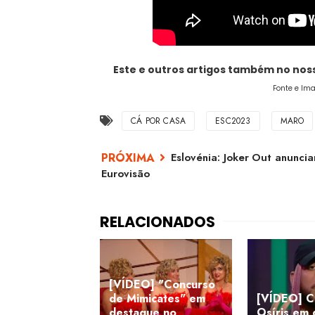
Este e outros artigos também no no
Fonte e Ima
CÁ POR CASA
ESC2023
MARO
Eslovénia: Joker Out anuncia
Eurovisão
[VÍDEO] "Concurso
de Mimicates" em
[VÍDEO] C
destaque no
Osíris em