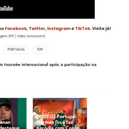
sso
Facebook
,
Twitter
,
Instagram
e
TikTok
. Visite já!
gem: RTP / Vídeo: Eurovision.tv
PORTUGAL
TOP
m tournée internacional após a participação na
[VÍDEO] Portugal:
onan
Herman José faz
 destaque
paródia com Conan