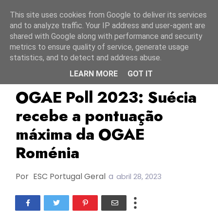
Início
8 agosto 2026
This site uses cookies from Google to deliver its services
and to analyze traffic. Your IP address and user-agent are
shared with Google along with performance and security
metrics to ensure quality of service, generate usage
statistics, and to detect and address abuse.
LEARN MORE
GOT IT
ESC2023
Loreen
Movimento De Eurofãs
OGAE Poll 2023: Suécia
recebe a pontuação
máxima da OGAE
Roménia
Por
ESC Portugal Geral
a
abril 28, 2023