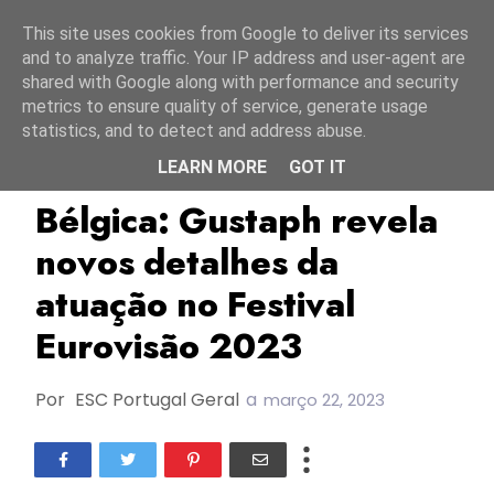
Início
7 agosto 2026
This site uses cookies from Google to deliver its services
and to analyze traffic. Your IP address and user-agent are
shared with Google along with performance and security
metrics to ensure quality of service, generate usage
statistics, and to detect and address abuse.
LEARN MORE
GOT IT
Bélgica
ESC2023
Gustaph
Bélgica: Gustaph revela
novos detalhes da
atuação no Festival
Eurovisão 2023
Por
ESC Portugal Geral
a
março 22, 2023