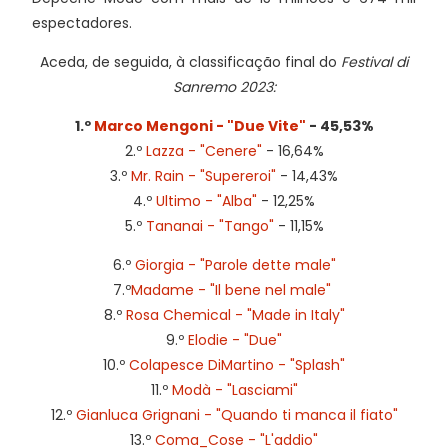
espectadores.
Aceda, de seguida, à classificação final do
Festival di
Sanremo 2023:
1.º
Marco Mengoni - "Due Vite"
- 45,53%
2.º
Lazza - "Cenere"
- 16,64%
3.º
Mr. Rain - "Supereroi"
- 14,43%
4.º
Ultimo - "Alba"
- 12,25%
5.º
Tananai - "Tango"
- 11,15%
6.º
Giorgia - "Parole dette male"
7.º
Madame - "Il bene nel male"
8.º
Rosa Chemical - "Made in Italy"
9.º
Elodie - "Due"
10.º
Colapesce DiMartino - "Splash"
11.º
Modà - "Lasciami"
12.º
Gianluca Grignani - "Quando ti manca il fiato"
13.º
Coma_Cose - "L'addio"