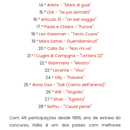
14.º
Ariete - "Mare di guai"
15.º
LDA - "Se poi domani"
16.º
Articolo 31 - "Un bel viaggio"
17.º
Paola e Chiara - "Furore"
18.º
Leo Gassman - "Terzo Cuore"
19.º
Mara Sattei - Duemilaminuti"
20.º
Colla Zio - "Non mi va"
21.º
I Cugini di Campgna - "Lettera 22"
22.º
Gianmaria - "Mostro"
23.º
Levante - "Vivo"
24.º
Olly - "Polvere"
25.º
Anna Oxa - "Sali (Canto dell'anima)"
26.º
Will - "Stupido"
27.º
Shari - "Egoista"
28.º
Sethu - "Cause perse"
Com 46 participações desde 1956, ano de estreia do
concurso, Itália é um dos países com melhores