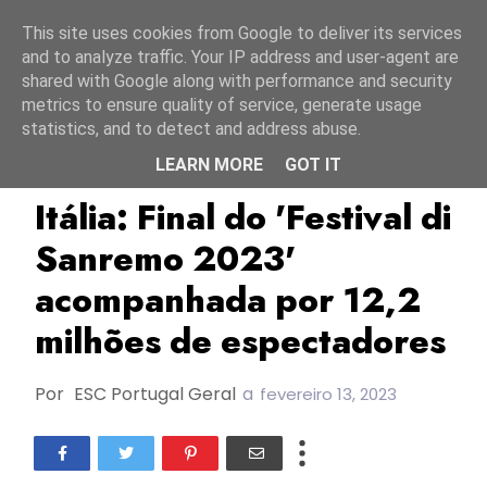
Início
6 agosto 2026
This site uses cookies from Google to deliver its services
and to analyze traffic. Your IP address and user-agent are
shared with Google along with performance and security
metrics to ensure quality of service, generate usage
statistics, and to detect and address abuse.
LEARN MORE
GOT IT
Audiências
Itália
RAI
Itália: Final do 'Festival di
Sanremo 2023'
acompanhada por 12,2
milhões de espectadores
Por
ESC Portugal Geral
a
fevereiro 13, 2023