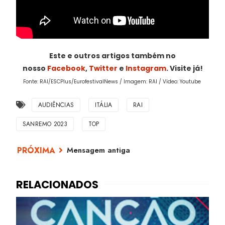
Este e outros artigos também no
nosso
Facebook
,
Twitter
e
Instagram
. Visite já!
Fonte: RAI/ESCPlus/EurofestivalNews / Imagem: RAI / Vídeo: Youtube
AUDIÊNCIAS
ITÁLIA
RAI
SANREMO 2023
TOP
Mensagem antiga