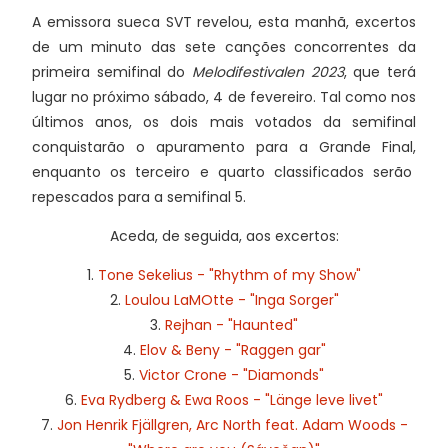
A emissora sueca SVT revelou, esta manhã, excertos
de um minuto das sete canções concorrentes da
primeira semifinal do
Melodifestivalen 2023
, que terá
lugar no próximo sábado, 4 de fevereiro. Tal como nos
últimos anos, os dois mais votados da semifinal
conquistarão o apuramento para a Grande Final,
enquanto os terceiro e quarto classificados serão
repescados para a semifinal 5.
Aceda, de seguida, aos excertos:
1.
Tone Sekelius - "Rhythm of my Show"
2.
Loulou LaMOtte - "Inga Sorger"
3.
Rejhan - "Haunted"
4.
Elov & Beny - "Raggen gar"
5.
Victor Crone - "Diamonds"
6.
Eva Rydberg & Ewa Roos - "Länge leve livet"
7.
Jon Henrik Fjällgren, Arc North feat. Adam Woods -