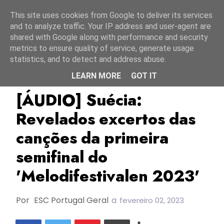
Início
8 agosto 2026
This site uses cookies from Google to deliver its services
and to analyze traffic. Your IP address and user-agent are
shared with Google along with performance and security
metrics to ensure quality of service, generate usage
statistics, and to detect and address abuse.
LEARN MORE
GOT IT
Melodifestivalen 2023
Suécia
SVT
[ÁUDIO] Suécia:
Revelados excertos das
canções da primeira
semifinal do
'Melodifestivalen 2023'
Por
ESC Portugal Geral
a
fevereiro 02, 2023