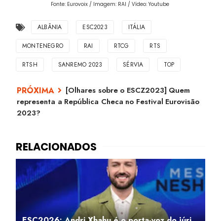
Fonte: Eurovoix / Imagem: RAI / Vídeo: Youtube
ALBÂNIA
ESC2023
ITÁLIA
MONTENEGRO
RAI
RTCG
RTS
RTSH
SANREMO 2023
SÉRVIA
TOP
[Olhares sobre o ESCZ2023] Quem
representa a República Checa no Festival Eurovisão
2023?
ESC2026: Andri Xhahu é o porta-voz do júri