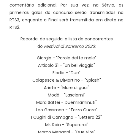
comentário adicional. Por sua vez, na Sérvia, as
primeiras galas do concurso serão transmitidas na
RTS3, enquanto a Final será transmitida em direto no
RTS2.
Recorde, de seguida, a lista de concorrentes
do
Festival di Sanremo 2023:
Giorgia - "Parole dette male"
Articolo 31 - "Un bel viaggio"
Elodie - "Due"
Colapesce & DiMartino - "Splash"
Ariete - "Mare di guai"
Modà - "Lasciami"
Mara Sattei - Duemilaminuti"
Leo Gassman - "Terzo Cuore"
I Cugini di Campgna - "Lettera 22"
Mr. Rain - "Supereroi"
Marco Mengoni - "Due Vite"