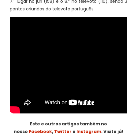
7.º lugar no júri (158) e o 8.º no televoto (110), sendo 3
pontos oriundos do televoto português.
Este e outros artigos também no
nosso
Facebook
,
Twitter
e
Instagram
. Visite já!