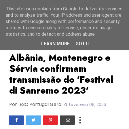
Início
10 agosto 2026
This site uses cookies from Google to deliver its services
and to analyze traffic. Your IP address and user-agent are
shared with Google along with performance and security
metrics to ensure quality of service, generate usage
statistics, and to detect and address abuse.
LEARN MORE
GOT IT
Albânia
ESC2023
Itália
Albânia, Montenegro e
Sérvia confirmam
transmissão do 'Festival
di Sanremo 2023'
Por
ESC Portugal Geral
a
fevereiro 06, 2023