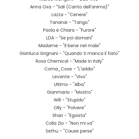
Anna Oxa - "Sali (Canto dell'anima)"
Lazza - "Cenere"
Tananai - "Tango"
Paola e Chiara - "Furore"
LDA - "Se poi domani"
Madame - "Il bene nel male"
Gianluca Grignani - "Quando ti manca il fiato"
Rosa Chemical - "Made in Italy"
Coma_Cose - "L'addio"
Levante - "Vivo"
Ultimo - "Alba"
Gianmaria - "Mostro"
Will - "Stupido"
Olly - "Polvere"
Shari - "Egoista"
Colla Zio - "Non mi va"
Sethu - "Cause perse"