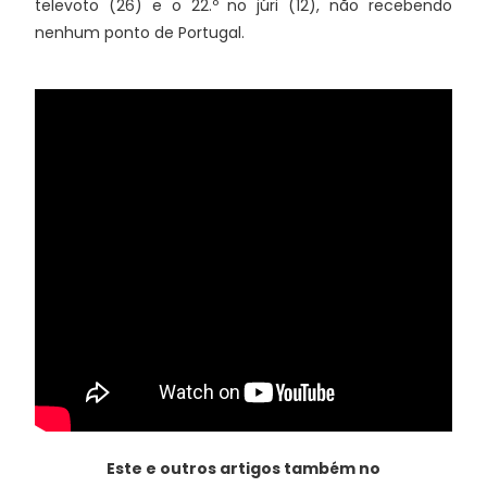
televoto (26) e o 22.º no júri (12), não recebendo
nenhum ponto de Portugal.
Este e outros artigos também no