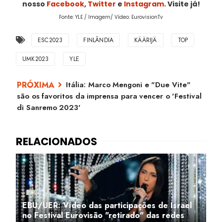
nosso
Facebook
,
Twitter
e
Instagram
. Visite já!
Fonte: YLE / Imagem/ Vídeo: EurovisionTv
ESC2023
FINLÂNDIA
KÄÄRIJÄ
TOP
UMK2023
YLE
Itália: Marco Mengoni e "Due Vite"
são os favoritos da imprensa para vencer o 'Festival
di Sanremo 2023'
EBU/UER: Vídeo das participações de Israel
no Festival Eurovisão "retirado" das redes