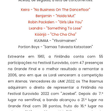
Keira - "No Business On The Dancefloor"
Benjamin - "Hoida Mut"
Robin Packalen - "Girls Like You"
Lxandra - "Something To Lose"
Käärijä - "Cha Cha Cha"
KUUMAA - "Ylivoimainen"
Portion Boys - "Samaa Taivasta Katsotaan"
Estreante em 1961, a Finlândia conta com 55
participações no Festival Eurovisão, com 47 presenças
na Grande Final e o melhor resultado a remontar a
2006, ano em que os Lordi venceram a competição
em Atenas. Vencedores do
UMK 2022
, os The Rasmus
adquiriram o direito de representar a Finlândia no
Festival Eurovisão 2022 com "Jezebel". Depois do 7.º
lugar na semifinal, a banda alcançou o 21.º lugar na
Grande Final com 38 pontos, fruto do 16.º lugar no