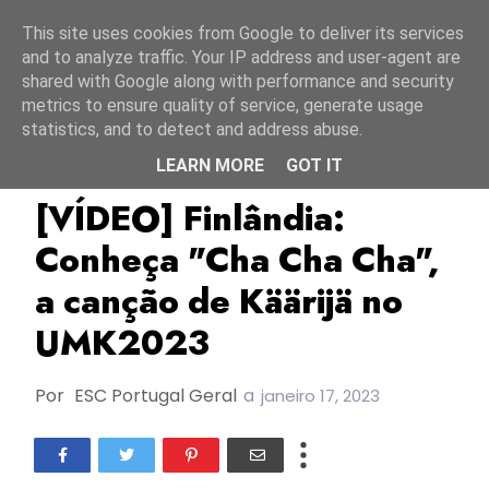
Início
6 agosto 2026
This site uses cookies from Google to deliver its services
and to analyze traffic. Your IP address and user-agent are
shared with Google along with performance and security
metrics to ensure quality of service, generate usage
statistics, and to detect and address abuse.
LEARN MORE
GOT IT
ESC2023
Finlândia
Käärijä
[VÍDEO] Finlândia:
Conheça "Cha Cha Cha",
a canção de Käärijä no
UMK2023
Por
ESC Portugal Geral
a
janeiro 17, 2023