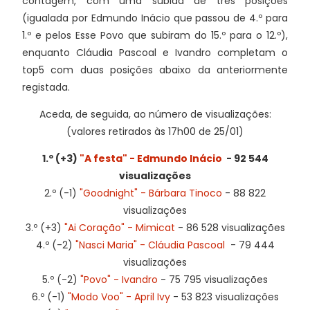
contagem, com uma subida de três posições
(igualada por Edmundo Inácio que passou de 4.º para
1.º e pelos Esse Povo que subiram do 15.º para o 12.º),
enquanto Cláudia Pascoal e Ivandro completam o
top5 com duas posições abaixo da anteriormente
registada.
Aceda, de seguida, ao número de visualizações:
(valores retirados às 17h00 de 25/01)
1.º (+3)
"A festa" - Edmundo Inácio
- 92 544
visualizações
2.º (-1)
"Goodnight" - Bárbara Tinoco
- 88 822
visualizações
3.º (+3)
"Ai Coração" - Mimicat
- 86 528 visualizações
4.º (-2)
"Nasci Maria" - Cláudia Pascoal
- 79 444
visualizações
5.º (-2)
"Povo" - Ivandro
- 75 795 visualizações
6.º (-1)
"Modo Voo" - April Ivy
- 53 823 visualizações