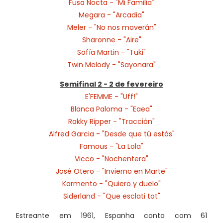
Fusa Nocta - "Mi Familia"
Megara - "Arcadia"
Meler - "No nos moverán"
Sharonne - "Aire"
Sofía Martin - "Tuki"
Twin Melody - "Sayonara"
Semifinal 2 - 2 de fevereiro
E'FEMME - "Uff!"
Blanca Paloma - "Eaea"
Rakky Ripper - "Tracción"
Alfred Garcia - "Desde que tú estás"
Famous - "La Lola"
Vicco - "Nochentera"
José Otero - "Invierno en Marte"
Karmento - "Quiero y duelo"
Siderland - "Que esclati tot"
Estreante em 1961, Espanha conta com 61