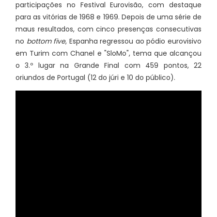
participações no Festival Eurovisão, com destaque
para as vitórias de 1968 e 1969. Depois de uma série de
maus resultados, com cinco presenças consecutivas
no
bottom five
, Espanha regressou ao pódio eurovisivo
em Turim com Chanel e "SloMo", tema que alcançou
o 3.º lugar na Grande Final com 459 pontos, 22
oriundos de Portugal (12 do júri e 10 do público).