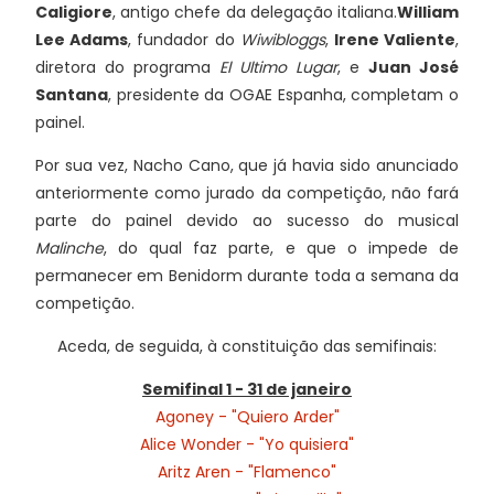
Caligiore
, antigo chefe da delegação italiana.
William
Lee Adams
, fundador do
Wiwibloggs
,
Irene Valiente
,
diretora do programa
El Ultimo Lugar
, e
Juan José
Santana
, presidente da OGAE Espanha, completam o
painel.
Por sua vez, Nacho Cano, que já havia sido anunciado
anteriormente como jurado da competição, não fará
parte do painel devido ao sucesso do musical
Malinche
, do qual faz parte, e que o impede de
permanecer em Benidorm durante toda a semana da
competição.
Aceda, de seguida, à constituição das semifinais:
Semifinal 1 - 31 de janeiro
Agoney - "Quiero Arder"
Alice Wonder - "Yo quisiera"
Aritz Aren - "Flamenco"