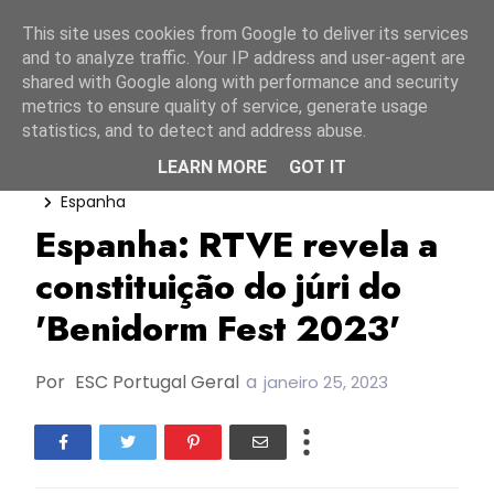
Início
6 agosto 2026
This site uses cookies from Google to deliver its services
and to analyze traffic. Your IP address and user-agent are
shared with Google along with performance and security
metrics to ensure quality of service, generate usage
statistics, and to detect and address abuse.
LEARN MORE
GOT IT
Benidorm Fest 2023
Chister Bjorkman
Espanha
Espanha: RTVE revela a
constituição do júri do
'Benidorm Fest 2023'
Por
ESC Portugal Geral
a
janeiro 25, 2023